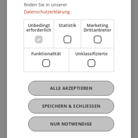
(Hons)
finden Sie in unserer
Wissenschaftlicher Assistent /
Datenschutzerklärung.
Doktorand - Technologie und
Innovation
Unbedingt
Statistik
Marketing
erforderlich
Drittanbieter
Christian Beck
Mitarbeiter - Facility Management
Funktionalität
Unklassifizierte
Nina
Beck
MSc Arch ZT
Praxisdozentin - Bauerbe und
Upcycling
ALLE AKZEPTIEREN
Nicola
Benigni
MSc.
SPEICHERN & SCHLIESSEN
Postdoktorand - Innovative and
Digital Finance
NUR NOTWENDIGE
Philine
Berninger
M.Sc.