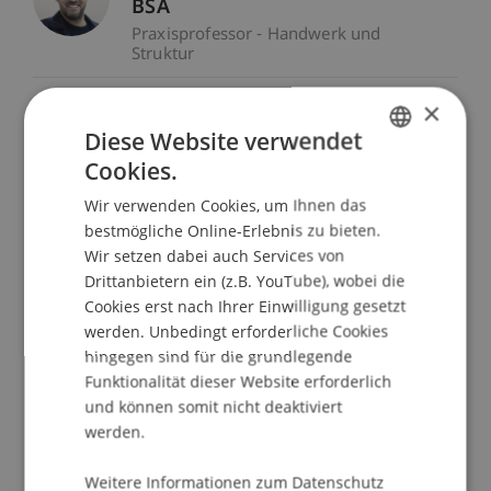
BSA
Praxisprofessor - Handwerk und
Struktur
×
Franco Bargetze
Diese Website verwendet
Studiengangsmanager - Liechtenstein
Cookies.
Undergraduate and Graduate School
GERMAN
Wir verwenden Cookies, um Ihnen das
ENGLISH
Dr. rer. oec. Merlin Bartel
bestmögliche Online-Erlebnis zu bieten.
Wir setzen dabei auch Services von
Postdoktorand - Finance
Drittanbietern ein (z.B. YouTube), wobei die
Cookies erst nach Ihrer Einwilligung gesetzt
werden. Unbedingt erforderliche Cookies
Michele Baumann
hingegen sind für die grundlegende
Wissenschaftlicher Assistent -
Funktionalität dieser Website erforderlich
Information Systems und Digital
und können somit nicht deaktiviert
Innovation
werden.
Thomas
Beales
MSc, MSc, BA
Weitere Informationen zum Datenschutz