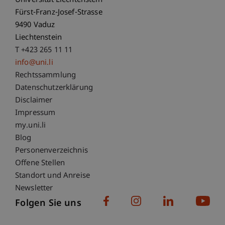
Universität Liechtenstein
Fürst-Franz-Josef-Strasse
9490 Vaduz
Liechtenstein
T +423 265 11 11
info@uni.li
Fußzeile Rechtliche Hinweise
Rechtssammlung
Datenschutzerklärung
Disclaimer
Impressum
Fußzeile Subdomain-Verzeichnis
my.uni.li
Blog
Personenverzeichnis
Offene Stellen
Standort und Anreise
Newsletter
Folgen Sie uns