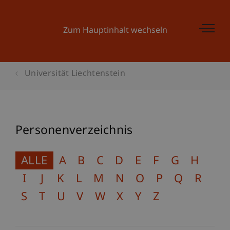
Zum Hauptinhalt wechseln
Universität Liechtenstein
Personenverzeichnis
ALLE
A
B
C
D
E
F
G
H
I
J
K
L
M
N
O
P
Q
R
S
T
U
V
W
X
Y
Z