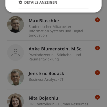
DETAILS ANZEIGEN
Wissenschaftliche Assistentin /
Doktorandin - Finance
Max Blaschke
Studentischer Mitarbeiter -
Information Systems und Digital
Innovation
Anke
Blumenstein
M.Sc.
Praxisdozentin - Städtebau und
Raumentwicklung
Jens Eric Bodack
Business Analyst - IT
Nita Bojaxhiu
HR Controllerin - Human Resources