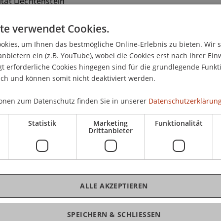
ität Liechtenstein
ranz-Josef-Strasse
te verwendet Cookies.
aduz
nstein
kies, um Ihnen das bestmögliche Online-Erlebnis zu bieten. Wir 
anbietern ein (z.B. YouTube), wobei die Cookies erst nach Ihrer Ein
2651166
 erforderliche Cookies hingegen sind für die grundlegende Funkti
allen@uni.li
ich und können somit nicht deaktiviert werden.
onen zum Datenschutz finden Sie in unserer
Datenschutzerklärung
Statistik
Marketing
Funktionalität
Drittanbieter
ALLE AKZEPTIEREN
äumlichen Kontext - Paragrafen und Perspektiven
(Modul/L
SPEICHERN & SCHLIESSEN