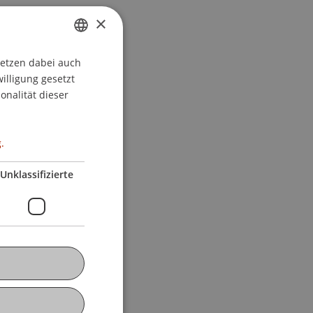
×
setzen dabei auch
GERMAN
willigung gesetzt
ENGLISH
onalität dieser
.
Unklassifizierte
V/Prüfung)