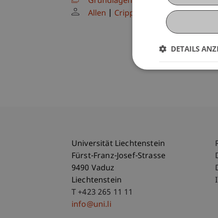
Grundlagenstudio: Entwerfen im r
Allen
Crippa
N.N.
DETAILS ANZ
Universität Liechtenstein
Fürst-Franz-Josef-Strasse
9490 Vaduz
Liechtenstein
T +423 265 11 11
info@uni.li