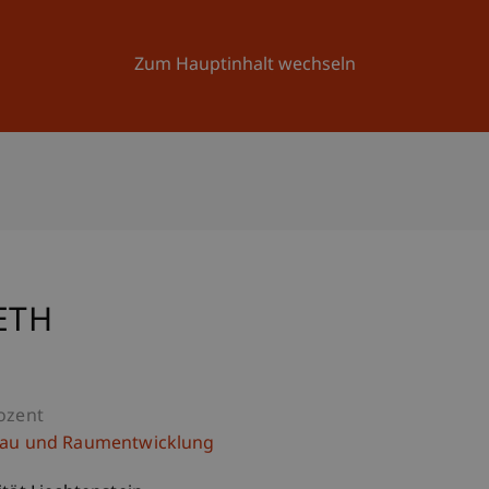
Forschung
Universität
Aktuelles
Zum Hauptinhalt wechseln
ETH
ozent
bau und Raumentwicklung