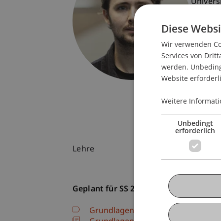
Univers
Fürst-F
Diese Websi
9490 V
Liechte
Wir verwenden Coo
Services von Dritt
T. +423
werden. Unbedingt
timothy.
Website erforderl
Weitere Informati
Unbedingt
erforderlich
Lehre
Geplant für SS 26
Grundlagenstudio: Entwerfen im r