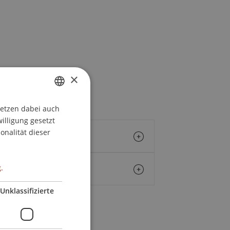
×
setzen dabei auch
GERMAN
willigung gesetzt
ENGLISH
onalität dieser
.
Unklassifizierte