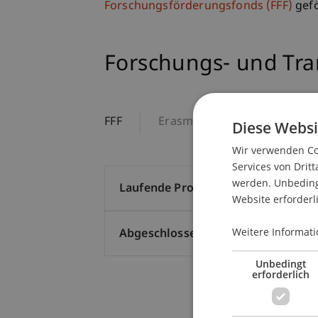
Forschungsförderungsfonds (FFF)
gefö
Forschungs- und Tra
FFF
Erasmus+
Transferpro
Diese Websi
Wir verwenden Coo
Services von Dritt
werden. Unbedingt
Laufende Projekte (27)
Website erforderl
Weitere Informati
Abgeschlossene Projekte (188)
Unbedingt
erforderlich