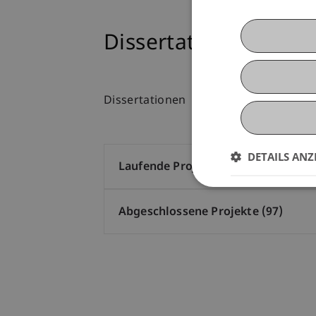
Dissertationsvorhab
Dissertationen
DETAILS ANZ
Laufende Projekte (21)
Abgeschlossene Projekte (97)