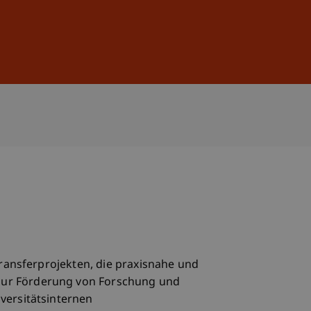
Anmelden
DE
EN
Transferprojekten, die praxisnahe und
zur Förderung von Forschung und
versitätsinternen