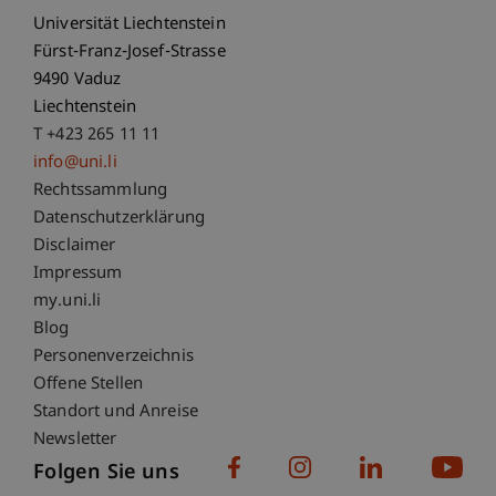
Universität Liechtenstein
Fürst-Franz-Josef-Strasse
9490 Vaduz
Liechtenstein
T +423 265 11 11
info@uni.li
Fußzeile Rechtliche Hinweise
Rechtssammlung
Datenschutzerklärung
Disclaimer
Impressum
Fußzeile Subdomain-Verzeichnis
my.uni.li
Blog
Personenverzeichnis
Offene Stellen
Standort und Anreise
Newsletter
Folgen Sie uns