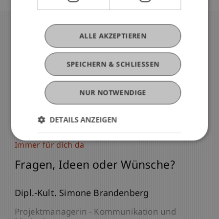
ALLE AKZEPTIEREN
SPEICHERN & SCHLIESSEN
NUR NOTWENDIGE
DETAILS ANZEIGEN
Immer für dich da
Fragen, Ideen oder Wünsche?
Dipl.-Kult. Simone Brandenberg
Projektmanagerin - Kommunikation und