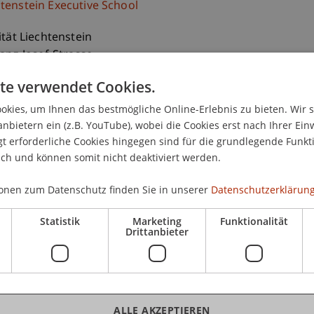
htenstein Executive School
ität Liechtenstein
ranz-Josef-Strasse
aduz
te verwendet Cookies.
nstein
kies, um Ihnen das bestmögliche Online-Erlebnis zu bieten. Wir 
 265 12 40
anbietern ein (z.B. YouTube), wobei die Cookies erst nach Ihrer Ein
.briceno@uni.li
 erforderliche Cookies hingegen sind für die grundlegende Funkti
ich und können somit nicht deaktiviert werden.
onen zum Datenschutz finden Sie in unserer
Datenschutzerklärung
Statistik
Marketing
Funktionalität
Drittanbieter
ALLE AKZEPTIEREN