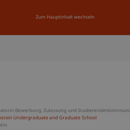
Forschung
Universität
Aktuelles
Zum Hauptinhalt wechseln
atorin Bewerbung, Zulassung und Studierendenkommuni
nstein Undergraduate and Graduate School
ntin