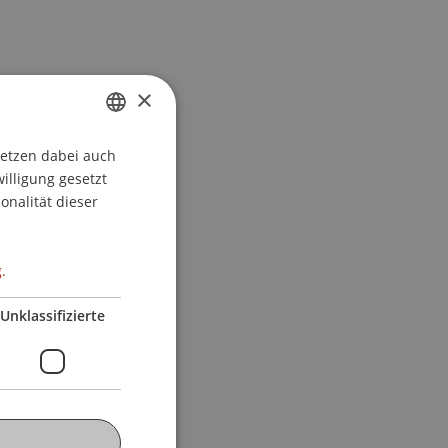
×
setzen dabei auch
GERMAN
willigung gesetzt
ENGLISH
onalität dieser
.
Unklassifizierte