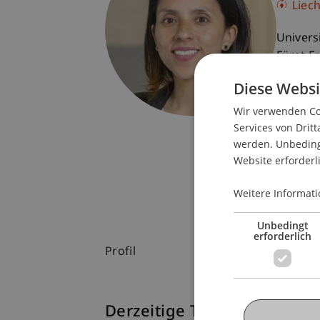
Liec
Univers
Fürst-F
9490 V
Diese Websi
Liechte
Wir verwenden Coo
T. +423
Services von Dritt
melyssa
werden. Unbedingt
Website erforderl
Weitere Informati
Unbedingt
erforderlich
Profil
Derzeitige Tätigkeit