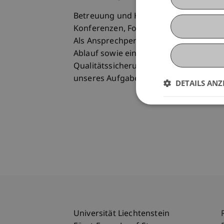
Betreuung und Koordination der Weite
Konferenzen, Foren und Veranstaltung
Als Ansprechperson für Teilnehmende, 
Ablauf sowie eine serviceorientierte 
Qualitätssicherung und kontinuierlich
unseres Aufgabenbereichs.
DETAILS ANZ
Universität Liechtenstein