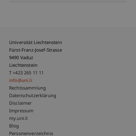
Universität Liechtenstein
Fürst-Franz-Josef-Strasse
9490 Vaduz
Liechtenstein
T +423 265 11 11
info@uni.li
Fußzeile Rechtliche Hinweise
Rechtssammlung
Datenschutzerklärung
Disclaimer
Impressum
Fußzeile Subdomain-Verzeichnis
my.uni.li
Blog
Personenverzeichnis