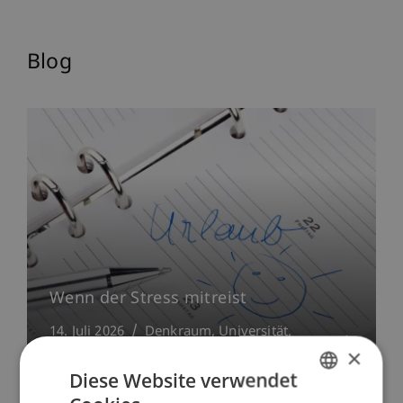
Blog
Wenn der Stress mitreist
14. Juli 2026
Denkraum
Universität
Führung
×
Diese Website verwendet