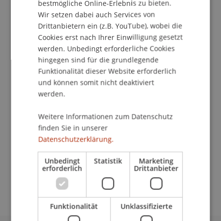
bestmögliche Online-Erlebnis zu bieten.
Wir setzen dabei auch Services von
Drittanbietern ein (z.B. YouTube), wobei die
Cookies erst nach Ihrer Einwilligung gesetzt
Studiengangsmanagerin
werden. Unbedingt erforderliche Cookies
Liechtenstein Undergraduate and Graduate
hingegen sind für die grundlegende
School
Funktionalität dieser Website erforderlich
und können somit nicht deaktiviert
Universität Liechtenstein
werden.
Fürst-Franz-Josef-Strasse
Weitere Informationen zum Datenschutz
9490 Vaduz
finden Sie in unserer
Liechtenstein
Datenschutzerklärung.
T. +423 265 13 86
Unbedingt
Statistik
Marketing
bianca.aust@uni.li
erforderlich
Drittanbieter
Funktionalität
Unklassifizierte