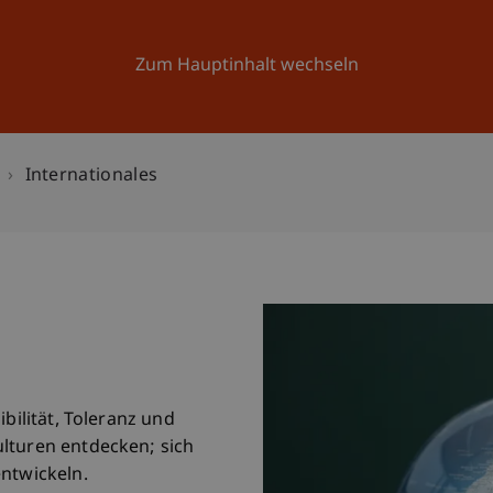
Forschung
Universität
Aktuelles
Zum Hauptinhalt wechseln
Internationales
ibilität, Toleranz und
lturen entdecken; sich
entwickeln.