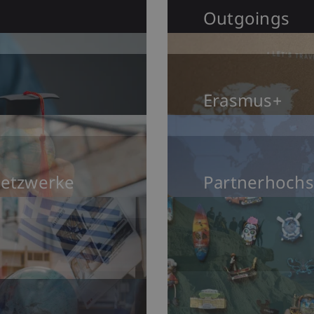
Outgoings
Erasmus+
Netzwerke
Partnerhochs