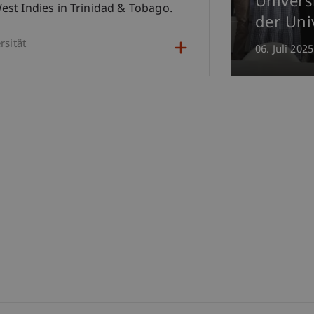
Univers
 West Indies in Trinidad & Tobago.
der Uni
rsität
06. Juli 2025