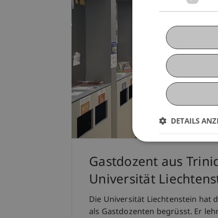
DETAILS ANZ
Gastdozent aus Trin
Universität Liechtens
Die Universität Liechtenstein hat
als Gastdozenten begrüsst. Er leh