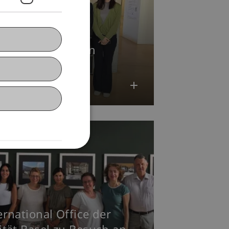
des chinesischen
konsulats
Internationales
ernational Office der