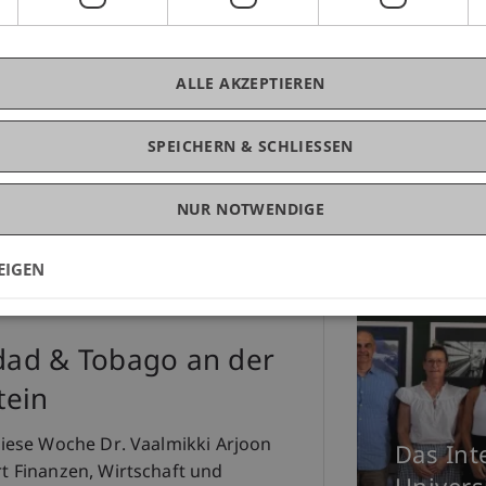
ALLE AKZEPTIEREN
Besuch 
General
SPEICHERN & SCHLIESSEN
16. Juli 2025
NUR NOTWENDIGE
EIGEN
idad & Tobago an der
tein
 diese Woche Dr. Vaalmikki Arjoon
Das Int
rt Finanzen, Wirtschaft und