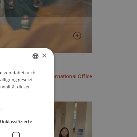
×
setzen dabei auch
GERMAN
hr News aus dem International Office
willigung gesetzt
ENGLISH
onalität dieser
.
Unklassifizierte