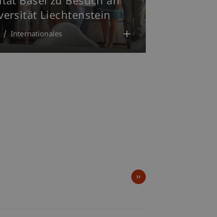
ität Basel zu Besuch an
versität Liechtenstein
Internationales