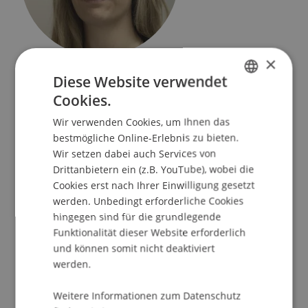
×
Wissenschaftliche Assistentin / Doktorandin
Diese Website verwendet
Finance
Cookies.
GERMAN
Universität Liechtenstein
Wir verwenden Cookies, um Ihnen das
ENGLISH
Fürst-Franz-Josef-Strasse
bestmögliche Online-Erlebnis zu bieten.
9490 Vaduz
Wir setzen dabei auch Services von
Liechtenstein
Drittanbietern ein (z.B. YouTube), wobei die
Cookies erst nach Ihrer Einwilligung gesetzt
T. +423 265 1136
werden. Unbedingt erforderliche Cookies
philine.berninger@uni.li
hingegen sind für die grundlegende
Funktionalität dieser Website erforderlich
und können somit nicht deaktiviert
werden.
Lehre
Forschung
Weitere Informationen zum Datenschutz