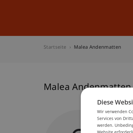
Studium
Weiterbildung
Startseite
Malea Andenmatten
Malea Andenmatten
Diese Websi
Wir verwenden Coo
Lernen
Services von Dritt
Lehrlin
werden. Unbedingt
Website erforderl