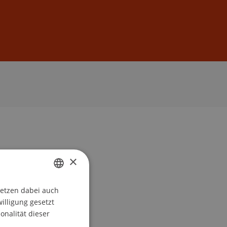
Anmelden
DE
EN
×
setzen dabei auch
GERMAN
willigung gesetzt
ENGLISH
onalität dieser