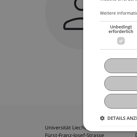
Univers
Fürst-F
Weitere Informati
9490 V
Liechte
Unbedingt
erforderlich
T. +423
malea.a
DETAILS ANZ
Universität Liechtenstein
Fürst-Franz-Josef-Strasse