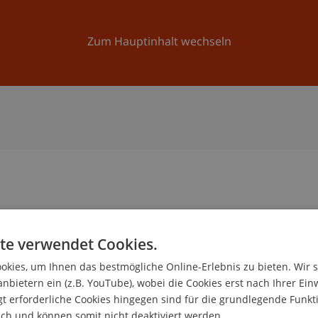
Forschung
Universität
Aktuelles
Zum Hauptinhalt wechseln
te verwendet Cookies.
kies, um Ihnen das bestmögliche Online-Erlebnis zu bieten. Wir 
de
anbietern ein (z.B. YouTube), wobei die Cookies erst nach Ihrer Ein
gswesen
 erforderliche Cookies hingegen sind für die grundlegende Funkti
ich und können somit nicht deaktiviert werden.