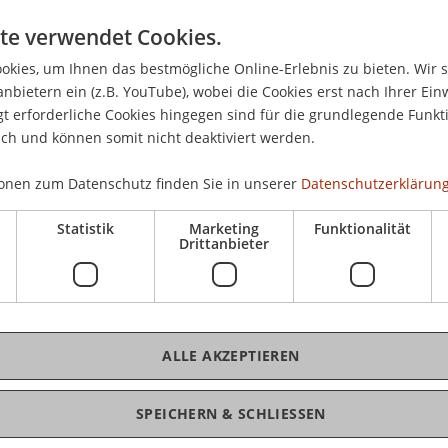
ität Liechtenstein
ranz-Josef-Strasse
te verwendet Cookies.
aduz
kies, um Ihnen das bestmögliche Online-Erlebnis zu bieten. Wir 
nstein
anbietern ein (z.B. YouTube), wobei die Cookies erst nach Ihrer Ein
 erforderliche Cookies hingegen sind für die grundlegende Funkti
 265 1194
ich und können somit nicht deaktiviert werden.
enigni@uni.li
onen zum Datenschutz finden Sie in unserer
Datenschutzerklärung
Statistik
Marketing
Funktionalität
Drittanbieter
ALLE AKZEPTIEREN
SPEICHERN & SCHLIESSEN
nfo
.