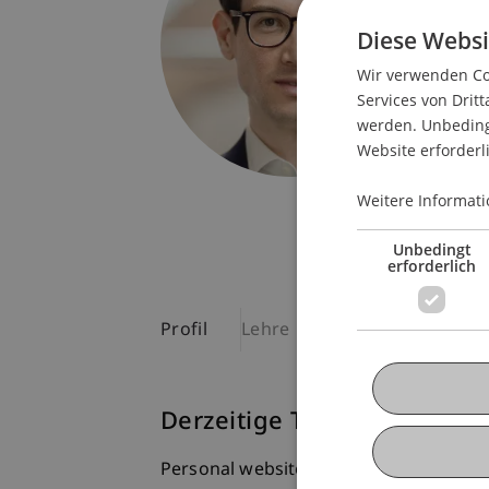
Univers
Fürst-F
Diese Websi
9490 V
Wir verwenden Coo
Liechte
Services von Dritt
werden. Unbedingt
T. +423
Website erforderl
nicola.b
Weitere Informati
Unbedingt
erforderlich
Profil
Lehre
Publikationen
Derzeitige Tätigkeit
Personal website:
www.nicolabenigni.i