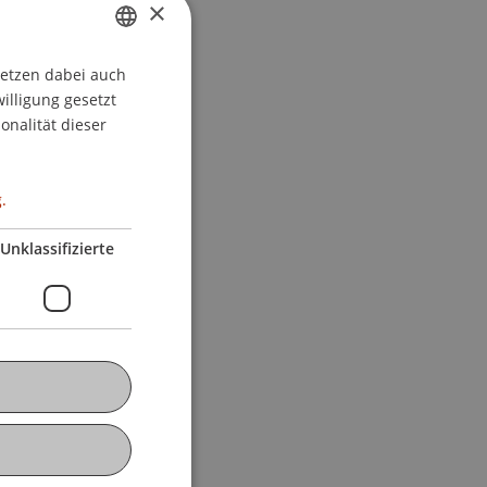
×
setzen dabei auch
GERMAN
willigung gesetzt
ENGLISH
onalität dieser
.
Unklassifizierte