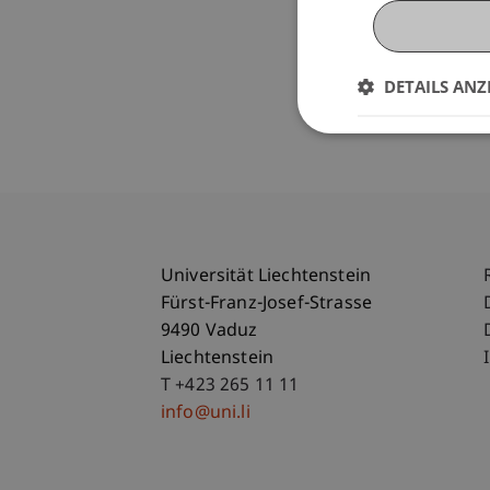
DETAILS ANZ
Universität Liechtenstein
Fürst-Franz-Josef-Strasse
9490 Vaduz
Liechtenstein
T +423 265 11 11
info@uni.li