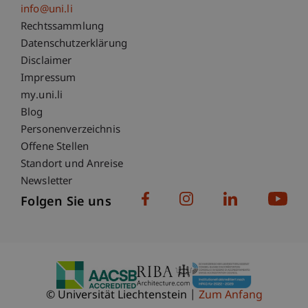
info@uni.li
Fußzeile Rechtliche Hinweise
Rechtssammlung
Datenschutzerklärung
Disclaimer
Impressum
Fußzeile Subdomain-Verzeichnis
my.uni.li
Blog
Personenverzeichnis
Offene Stellen
Standort und Anreise
Newsletter
Folgen Sie uns
© Universität Liechtenstein
Zum Anfang