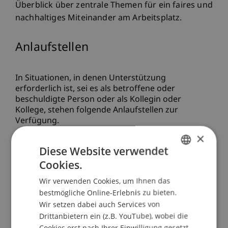
Überblick über zentrale Themen für ein faires und
nachhaltiges Miteinander am Arbeitsplatz.
Anlaufstellen
In Situationen, in denen Unterstützung
erforderlich ist, sei es als betroffene oder
beschuldigte Person oder als Kollegin oder
Kollege, stehen folgende Anlaufstellen zur
Verfügung.
×
Diese Website verwendet
Betriebliches
Cookies.
GERMAN
Gesundheitsmanagement
Wir verwenden Cookies, um Ihnen das
ENGLISH
bestmögliche Online-Erlebnis zu bieten.
Ombudsstelle
Wir setzen dabei auch Services von
Drittanbietern ein (z.B. YouTube), wobei die
Cookies erst nach Ihrer Einwilligung gesetzt