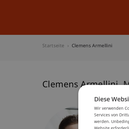
Studium
Weiterbildung
Startseite
Clemens Armellini
Clemens
Armellini
M
Diese Websi
Wir verwenden Coo
Studie
Services von Dritt
Technol
werden. Unbedingt
Website erforderl