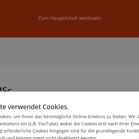
Forschung
Universität
Aktuelles
Zum Hauptinhalt wechseln
Sc
te verwendet Cookies.
kies, um Ihnen das bestmögliche Online-Erlebnis zu bieten. Wir 
ngangsmanager
anbietern ein (z.B. YouTube), wobei die Cookies erst nach Ihrer Ein
ogie und Innovation
 erforderliche Cookies hingegen sind für die grundlegende Funkti
ich und können somit nicht deaktiviert werden.