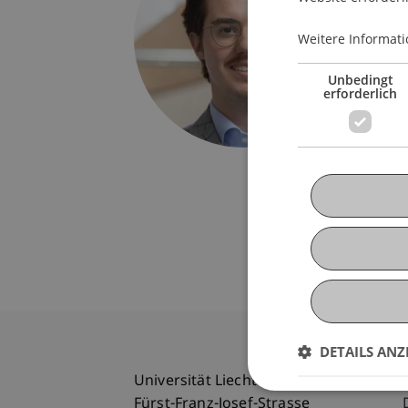
Univers
Fürst-F
Weitere Informati
9490 V
Liechte
Unbedingt
erforderlich
T. +423
clemens
DETAILS ANZ
Universität Liechtenstein
Fürst-Franz-Josef-Strasse