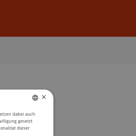
Anmelden
DE
EN
×
setzen dabei auch
GERMAN
willigung gesetzt
ENGLISH
onalität dieser