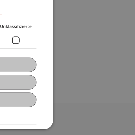
.
Unklassifizierte
bdomain-Verzeichnis