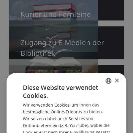
Kurier und Fernleihe
Zugang zu E-Medien der
Bibliothek
×
Datenbanken A-Z
Diese Website verwendet
Cookies.
GERMAN
Wir verwenden Cookies, um Ihnen das
ENGLISH
Zeitschriften
bestmögliche Online-Erlebnis zu bieten.
Wir setzen dabei auch Services von
Drittanbietern ein (z.B. YouTube), wobei die
Cookies erst nach Ihrer Einwilligung gesetzt