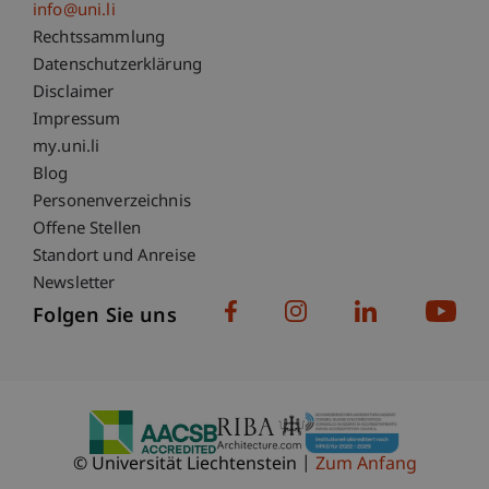
info@uni.li
Fußzeile Rechtliche Hinweise
Rechtssammlung
Datenschutzerklärung
Disclaimer
Impressum
Fußzeile Subdomain-Verzeichnis
my.uni.li
Blog
Personenverzeichnis
Offene Stellen
Standort und Anreise
Newsletter
Folgen Sie uns
© Universität Liechtenstein
Zum Anfang