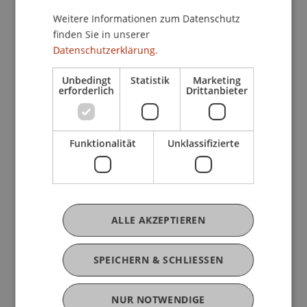
Weitere Informationen zum Datenschutz
finden Sie in unserer
Paulina
Bracher
MSc
Datenschutzerklärung.
Studiengangsmanagerin -
Gesellschafts-, Stiftungs- und
Unbedingt
Statistik
Marketing
erforderlich
Drittanbieter
Trustrecht
Dipl. Kff. Nadja Dobler
Funktionalität
Unklassifizierte
Studiengangsmanagerin - Bank- und
Finanzmarktrecht
Marco
ALLE AKZEPTIEREN
Esposito
MSc.
Wissenschaftlicher Assistent -
Information Systems und Digital
SPEICHERN & SCHLIESSEN
Innovation
Studiengangsmanager -
Information Systems und Digital
Innovation
NUR NOTWENDIGE