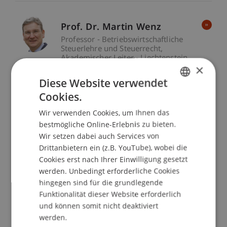
Prof. Dr. Martin Wenz
Professor - Betriebswirtschaftliche
Steuerlehre und Steuerrecht
Akademischer Leiter - Liechtenstein
×
Executive School
Diese Website verwendet
Cookies.
GERMAN
Wir verwenden Cookies, um Ihnen das
ENGLISH
Lassen Sie uns über Ihre Weiterbildung sprechen
bestmögliche Online-Erlebnis zu bieten.
Wir setzen dabei auch Services von
Studiengangsmanagerinnen und -
Drittanbietern ein (z.B. YouTube), wobei die
manager der Weiterbildung
Cookies erst nach Ihrer Einwilligung gesetzt
werden. Unbedingt erforderliche Cookies
hingegen sind für die grundlegende
Funktionalität dieser Website erforderlich
Clemens
Armellini
MSc
und können somit nicht deaktiviert
Studiengangsmanager - Technologie
werden.
und Innovation