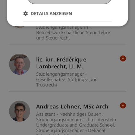
B.A. Sylvia Gründig-
DETAILS ANZEIGEN
Zacharias
Studiengangsmanagerin -
Betriebswirtschaftliche Steuerlehre
und Steuerrecht
lic. iur. Frédérique
Lambrecht
LL.M.
Studiengangsmanager -
Gesellschafts-, Stiftungs- und
Trustrecht
Andreas
Lehner
MSc Arch
Assistent - Nachhaltiges Bauen
Studiengangsmanager - Liechtenstein
Undergraduate and Graduate School
Studiengangsmanager - Dekanat