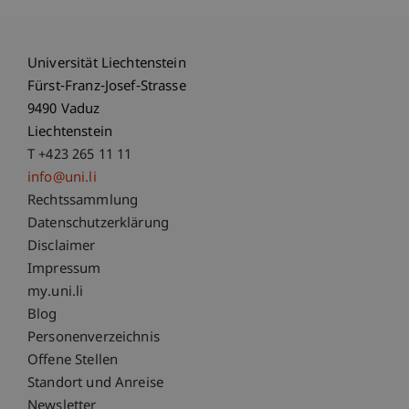
Universität Liechtenstein
Fürst-Franz-Josef-Strasse
9490 Vaduz
Liechtenstein
T +423 265 11 11
info@uni.li
Fußzeile Rechtliche Hinweise
Rechtssammlung
Datenschutzerklärung
Disclaimer
Impressum
Fußzeile Subdomain-Verzeichnis
my.uni.li
Blog
Personenverzeichnis
Offene Stellen
Standort und Anreise
Newsletter