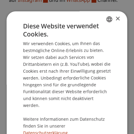
auf
Instagram
und im
WhatsApp
Channel.
×
Diese Website verwendet
Red Pavillon
Mini-Events
Ausflüge
Cookies.
GERMAN
Wir verwenden Cookies, um Ihnen das
ENGLISH
bestmögliche Online-Erlebnis zu bieten.
Unsere Bar auf dem Campus ist eine gute
Wir setzen dabei auch Services von
Möglichkeit, sich jeden Donnerstagabend (ab 17
Drittanbietern ein (z.B. YouTube), wobei die
Uhr) zu treffen und den Tag mit einem Drink
Cookies erst nach Ihrer Einwilligung gesetzt
werden. Unbedingt erforderliche Cookies
auszuklingen. Im Sommer grillen wir und im
hingegen sind für die grundlegende
Winter gibt es Glühwein dazu.
Funktionalität dieser Website erforderlich
und können somit nicht deaktiviert
werden.
Weitere Informationen zum Datenschutz
Exklusive Kooperationen für
finden Sie in unserer
Studierende
Datenschutzerklärung.