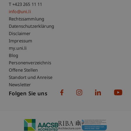
T +423 265 11 11
info@uni.li
Fußzeile Rechtliche Hinweise
Rechtssammlung
Datenschutzerklärung
Disclaimer
Impressum
Fußzeile Subdomain-Verzeichnis
my.uni.li
Blog
Personenverzeichnis
Offene Stellen
Standort und Anreise
Newsletter
Folgen Sie uns