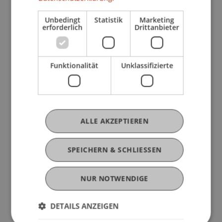
Unbedingt
Statistik
Marketing
erforderlich
Drittanbieter
TAK Liechtenstein
Funktionalität
Unklassifizierte
Kreativ Akademie
MakerSpace
ALLE AKZEPTIEREN
Brands for Students
SPEICHERN & SCHLIESSEN
FC Vaduz
NUR NOTWENDIGE
SOL Liechtenstein
DETAILS ANZEIGEN