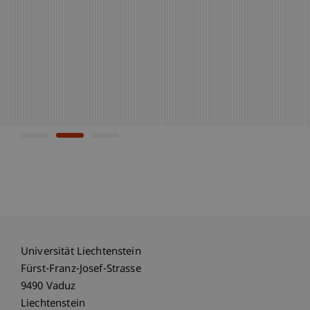
E-Mail
»
+423 265 1109
»
Kontaktdetails
»
Kontaktdetails
Universität Liechtenstein
Fürst-Franz-Josef-Strasse
9490 Vaduz
Liechtenstein