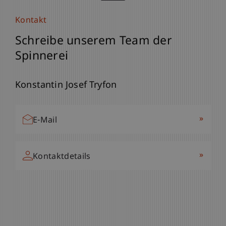
Kontakt
Schreibe unserem Team der
Spinnerei
Konstantin Josef Tryfon
Kontakt
Kontakt
Schreibe unserem Team der
Schreibe unserem Team der
»
E-Mail
Spinnerei
Spinnerei
»
Kontaktdetails
Patrik Schädler
Laura Stefanita
Leiter - Kommunikation und Marketing
Studentische Mitarbeiterin - Kommunikation
und Marketing
»
E-Mail
»