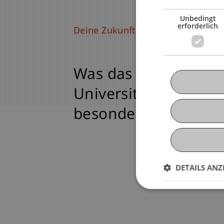
Unbedingt
erforderlich
Deine Zukunft beginnt hier
Was das Studium an
Universität Liechten
besonders macht
DETAILS ANZ