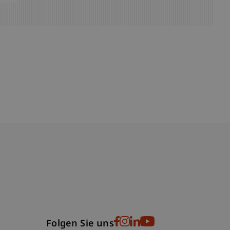
bdomain-Verzeichnis
Folgen Sie uns