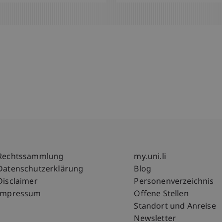
Fußzeile Rechtliche Hinweise
Fußzeile Su
Rechtssammlung
my.uni.li
Datenschutzerklärung
Blog
Disclaimer
Personenverzeichnis
Impressum
Offene Stellen
Standort und Anreise
Newsletter