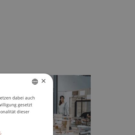
×
setzen dabei auch
GERMAN
willigung gesetzt
ENGLISH
onalität dieser
.