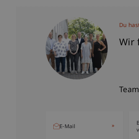
Du has
Wir 
Team
»
E-Mail