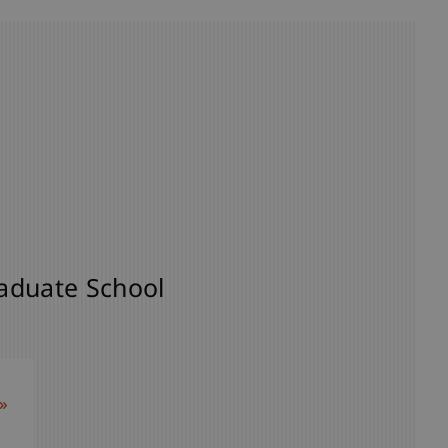
aduate School
»