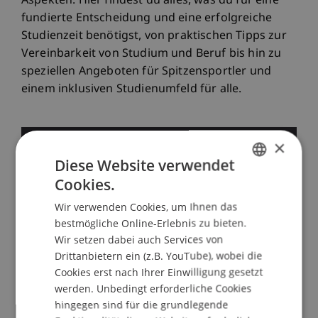
Aspekten. Hier findest du alles, was du für eine
fundierte Entscheidung und eine erfolgreiche
Studienzeit benötigst, von praktischen Tipps zur
Vereinbarkeit von Studium und Beruf bis hin zu
speziellen Angeboten für Spitzensportler und
einem inklusiven Studienumfeld für alle.
×
Diese Website verwendet
Studium und Arbeiten
Cookies.
GERMAN
Wir verwenden Cookies, um Ihnen das
ENGLISH
bestmögliche Online-Erlebnis zu bieten.
Wohnen und Aufenthalt
Wir setzen dabei auch Services von
Drittanbietern ein (z.B. YouTube), wobei die
Cookies erst nach Ihrer Einwilligung gesetzt
werden. Unbedingt erforderliche Cookies
Studienkosten und -
hingegen sind für die grundlegende