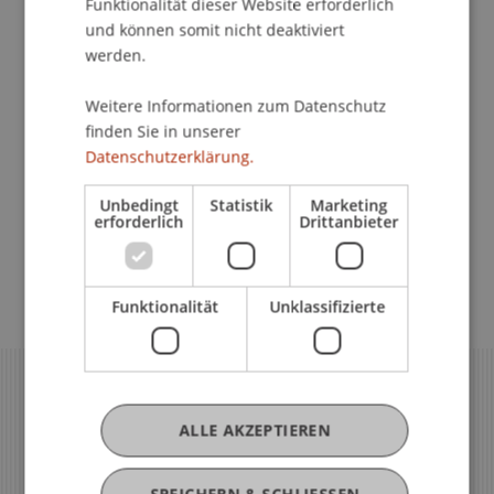
Funktionalität dieser Website erforderlich
finanzierung
und können somit nicht deaktiviert
werden.
Weitere Informationen zum Datenschutz
Spitzensport und Studium
finden Sie in unserer
Datenschutzerklärung.
Unbedingt
Statistik
Marketing
Inklusive Universität
erforderlich
Drittanbieter
Funktionalität
Unklassifizierte
ALLE AKZEPTIEREN