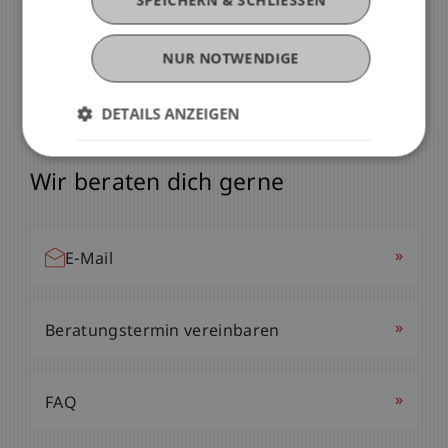
SPEICHERN & SCHLIESSEN
NUR NOTWENDIGE
DETAILS ANZEIGEN
Du hast noch Fragen?
Wir beraten dich gerne
»
E-Mail
»
Beratungstermin vereinbaren
»
FAQ