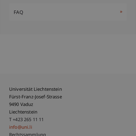
»
FAQ
Universität Liechtenstein
Fürst-Franz-Josef-Strasse
9490 Vaduz
Liechtenstein
T +423 265 11 11
info@uni.li
Fußzeile Rechtliche Hinweise
Rechtssammlung