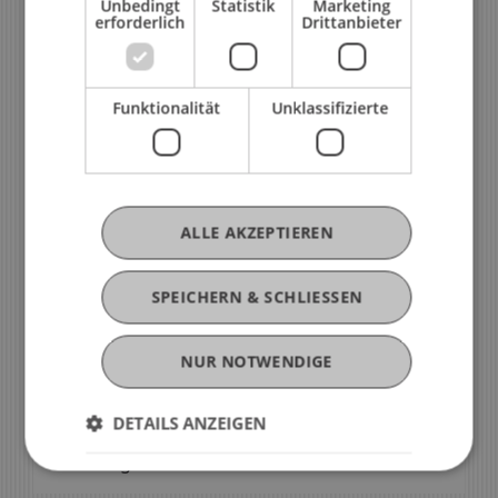
Unbedingt
Statistik
Marketing
erforderlich
Drittanbieter
Funktionalität
Unklassifizierte
ALLE AKZEPTIEREN
Du hast noch Fragen?
Nimm Kontakt mit uns auf
SPEICHERN & SCHLIESSEN
NUR NOTWENDIGE
»
E-Mail
DETAILS ANZEIGEN
»
Beratungstermin vereinbaren