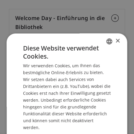
Welcome Day - Einführung in die
Bibliothek
×
Diese Website verwendet
Bibliotheksführungen
Cookies.
GERMAN
Wir verwenden Cookies, um Ihnen das
Literaturverwaltung mit Citavi
ENGLISH
bestmögliche Online-Erlebnis zu bieten.
Wir setzen dabei auch Services von
Drittanbietern ein (z.B. YouTube), wobei die
Cookies erst nach Ihrer Einwilligung gesetzt
werden. Unbedingt erforderliche Cookies
hingegen sind für die grundlegende
Funktionalität dieser Website erforderlich
und können somit nicht deaktiviert
werden.