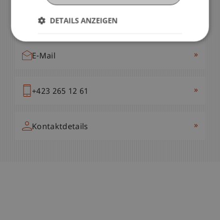
Dipl.-Bibl. (FH) Ekaterina Vardanyan
DETAILS ANZEIGEN
Leiterin - Bibliothek
»
E-Mail
»
+423 265 12 61
»
Kontaktdetails