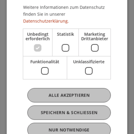
Weitere Informationen zum Datenschutz
finden Sie in unserer
Datenschutzerklärung.
Unbedingt
Statistik
Marketing
erforderlich
Drittanbieter
Funktionalität
Unklassifizierte
Haben Sie Fragen?
Fachspezifische Schulungen,
ALLE AKZEPTIEREN
Literaturverwaltung,
Publikationsberatung und
SPEICHERN & SCHLIESSEN
individuelle Beratung
NUR NOTWENDIGE