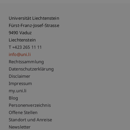
Universität Liechtenstein
Fürst-Franz-Josef-Strasse
9490 Vaduz
Liechtenstein
T +423 265 11 11
info@uni.li
Fußzeile Rechtliche Hinweise
Rechtssammlung
Datenschutzerklärung
Disclaimer
Impressum
Fußzeile Subdomain-Verzeichnis
my.uni.li
Blog
Personenverzeichnis
Offene Stellen
Standort und Anreise
Newsletter