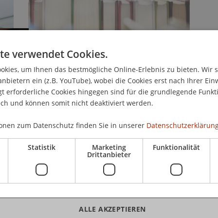
Die Bibliothek unterstützt
te verwendet Cookies.
bei meinen Lehrveranstal
kies, um Ihnen das bestmögliche Online-Erlebnis zu bieten. Wir 
vom schnellen Zugang zu
anbietern ein (z.B. YouTube), wobei die Cookies erst nach Ihrer Ein
 erforderliche Cookies hingegen sind für die grundlegende Funkti
und didaktischen Material
ich und können somit nicht deaktiviert werden.
Lehre einsetzen kann. Zu
onen zum Datenschutz finden Sie in unserer
Datenschutzerklärung
vielfältigen Services und
meine Lehrinhalte kontinu
Statistik
Marketing
Funktionalität
Drittanbieter
und an den neuesten wis
Erkenntnissen auszuricht
Djordje Zivkovic, Postdoktora
ALLE AKZEPTIEREN