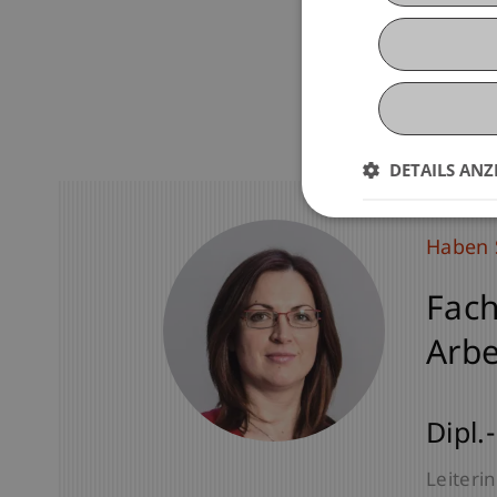
DETAILS ANZ
Haben 
Fach
Arb
Dipl.
Leiterin