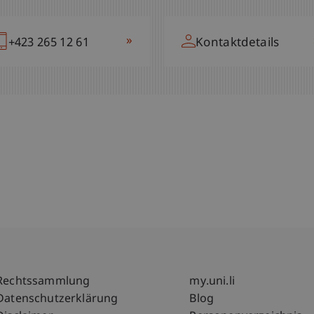
»
+423 265 12 61
Kontaktdetails
Fußzeile Rechtliche Hinweise
Fußzeile Su
Rechtssammlung
my.uni.li
Datenschutzerklärung
Blog