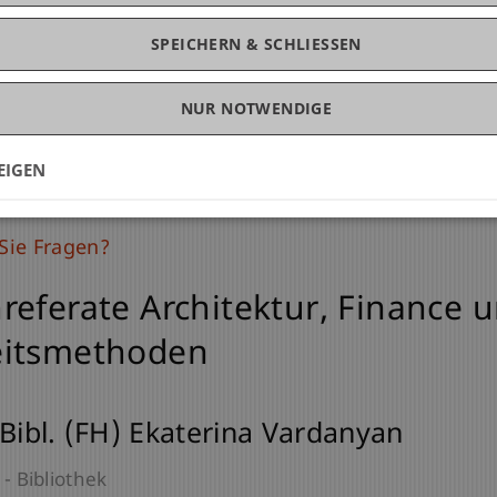
SPEICHERN & SCHLIESSEN
NUR NOTWENDIGE
EIGEN
Sie Fragen?
referate Architektur, Finance 
eitsmethoden
-Bibl. (FH) Ekaterina Vardanyan
 - Bibliothek