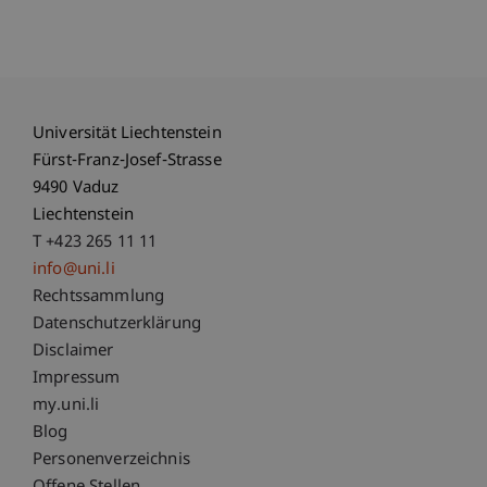
Universität Liechtenstein
Fürst-Franz-Josef-Strasse
9490 Vaduz
Liechtenstein
T +423 265 11 11
info@uni.li
Fußzeile Rechtliche Hinweise
Rechtssammlung
Datenschutzerklärung
Disclaimer
Impressum
Fußzeile Subdomain-Verzeichnis
my.uni.li
Blog
Personenverzeichnis