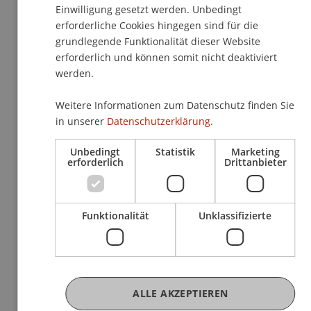
Einwilligung gesetzt werden. Unbedingt
BIM After Work Workshops –
erforderliche Cookies hingegen sind für die
grundlegende Funktionalität dieser Website
digital, nachhaltig, praxisnah
erforderlich und können somit nicht deaktiviert
werden.
Architektur
Weitere Informationen zum Datenschutz finden Sie
in unserer
Datenschutzerklärung.
Aktuelle Veranstaltungen
Unbedingt
Statistik
Marketing
erforderlich
Drittanbieter
06
Okt
Architektur
Funktionalität
Unklassifizierte
Ausstellung
Ausstellung: Piranesi Award 2025
ALLE AKZEPTIEREN