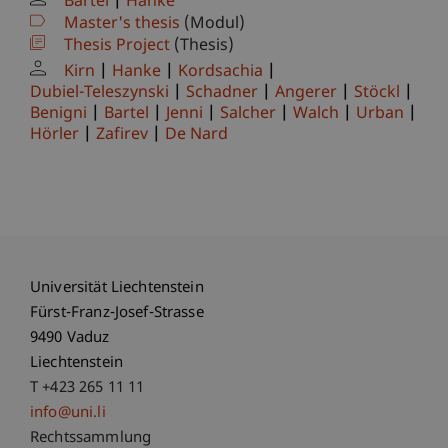
Bartel
Hanke
Master's thesis
(Modul)
Thesis Project
(Thesis)
Kirn
Hanke
Kordsachia
Dubiel-Teleszynski
Schadner
Angerer
Stöckl
Benigni
Bartel
Jenni
Salcher
Walch
Urban
Hörler
Zafirev
De Nard
Universität Liechtenstein
Fürst-Franz-Josef-Strasse
9490 Vaduz
Liechtenstein
T +423 265 11 11
info@uni.li
Fußzeile Rechtliche Hinweise
Rechtssammlung