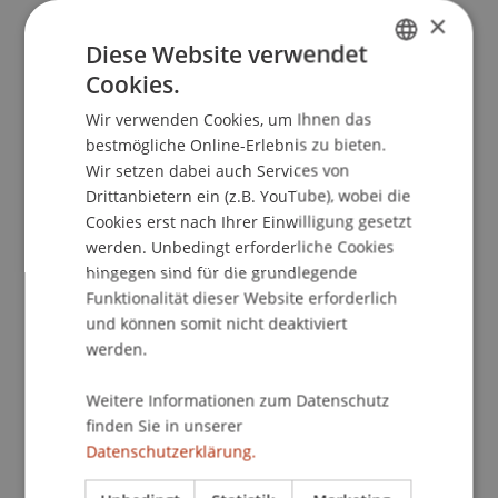
×
Geplant für SS 26
Diese Website verwendet
Cookies.
(IT) Master's thesis
(Modul)
GERMAN
(IT) Thesis Project
(Thesis)
Wir verwenden Cookies, um Ihnen das
ENGLISH
Kirn
Hanke
Kordsachia
bestmögliche Online-Erlebnis zu bieten.
Dubiel-Teleszynski
Schadner
Angerer
Stöckl
Wir setzen dabei auch Services von
Benigni
Bartel
Jenni
Salcher
Walch
Urban
Drittanbietern ein (z.B. YouTube), wobei die
Hörler
Zafirev
De Nard
Wenz
Zotkaj
Cookies erst nach Ihrer Einwilligung gesetzt
Burtscher
werden. Unbedingt erforderliche Cookies
(RT) Master's thesis
(Modul)
hingegen sind für die grundlegende
(RT) Thesis Project
(Thesis)
Funktionalität dieser Website erforderlich
Kirn
Hanke
Kordsachia
und können somit nicht deaktiviert
Dubiel-Teleszynski
Schadner
Angerer
Stöckl
werden.
Benigni
Bartel
Jenni
Salcher
Walch
Urban
Hörler
Zafirev
De Nard
Zotkaj
Weitere Informationen zum Datenschutz
Bachelorthesis
(Modul)
finden Sie in unserer
Bachelorthesis Erstellung
(Thesis)
Datenschutzerklärung.
Gau
Schenk
Pekaric
Hanke
Kirn
Schadner
Angerer
Wenz
Kordsachia
Stöckl