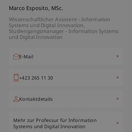
lic. iur. Frédérique
Marco
Alexander
Esposito
Walch
MSc.
MSc
Lambrecht
LL.M.
Studiengangsmanager - Gesellschafts-,
Wissenschaftlicher Assistent - Information
Wissenschaftlicher Mitarbeiter / Doktorand -
Stiftungs- und Trustrecht
Systems und Digital Innovation
Innovative and Digital Finance
Studiengangsmanager - Information Systems
Studiengangsmanager - Innovative and Digital
und Digital Innovation
Finance
»
E-Mail
»
»
E-Mail
E-Mail
»
+423 265 11 62
»
»
+423 265 11 30
+423 265 12 59
»
Kontaktdetails
»
»
Kontaktdetails
Kontaktdetails
Mehr zur Professur für Gesellschafts-,
»
Stiftungs- und Trustrecht
Mehr zur Professur für Information
Mehr zur Professur für Innovative und
»
»
Systems und Digital Innovation
Digital Finance