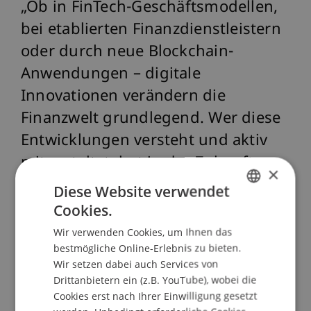
nur
Ob in FinTech-Geschäftsmodellen,
t.
bei etablierten Finanzdienstleistern
oder durch neue Blockchain-
fft
Anwendungen – digitale
e
Innovationen verändern die
Finanzwelt grundlegend. Wer diese
Entwicklungen versteht und aktiv
mitgestaltet, hat in der Zukunft
×
einen klaren Vorsprung."
Diese Website verwendet
Cookies.
GERMAN
Volkmar Ritter, Dozent
Wir verwenden Cookies, um Ihnen das
ENGLISH
bestmögliche Online-Erlebnis zu bieten.
Wir setzen dabei auch Services von
Drittanbietern ein (z.B. YouTube), wobei die
Cookies erst nach Ihrer Einwilligung gesetzt