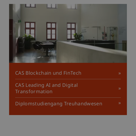
CAS Blockchain und FinTech
CAS Leading AI and Digital
Transformation
Diplomstudiengang Treuhandwesen