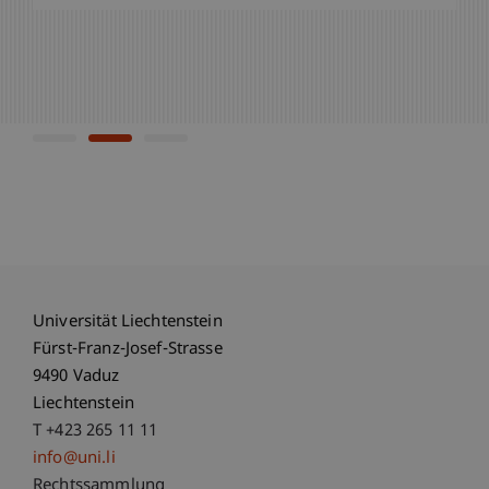
»
Einblick in die Forschung
Universität Liechtenstein
Fürst-Franz-Josef-Strasse
9490 Vaduz
Liechtenstein
T +423 265 11 11
info@uni.li
Fußzeile Rechtliche Hinweise
Rechtssammlung