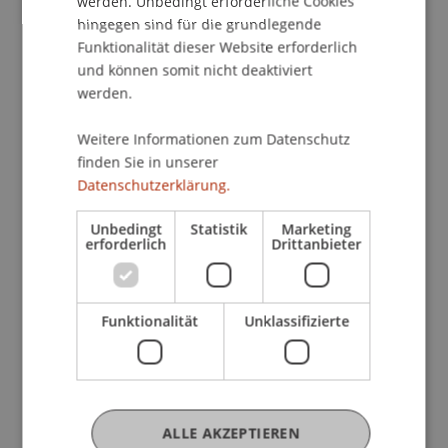
werden. Unbedingt erforderliche Cookies
hingegen sind für die grundlegende
Gemeinsam lernen, individuell wachsen
Funktionalität dieser Website erforderlich
und können somit nicht deaktiviert
Ihre Vorteile
werden.
Weitere Informationen zum Datenschutz
Familiäre Lernatmosphäre und
finden Sie in unserer
Datenschutzerklärung.
persönliche Betreuung
Unbedingt
Statistik
Marketing
erforderlich
Drittanbieter
Dozierende aus der Praxis –
praxisnah und
anwendungsorientiert
Funktionalität
Unklassifizierte
Aktiver Wissenstransfer und
nachhaltige Netzwerke
ALLE AKZEPTIEREN