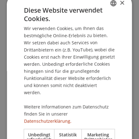
×
Um dieses YouTube Video ansehen zu
Diese Website verwendet
können, muss der Datenverarbeitung in
Cookies.
der Kategorie "Marketing Drittanbieter"
GERMAN
zugestimmt werden. Weitere Details zur
Wir verwenden Cookies, um Ihnen das
ENGLISH
Datenverarbeitung können
hier
abgerufen
bestmögliche Online-Erlebnis zu bieten.
werden
Wir setzen dabei auch Services von
Drittanbietern ein (z.B. YouTube), wobei die
Cookie-Einstellungen anzeigen
Cookies erst nach Ihrer Einwilligung gesetzt
werden. Unbedingt erforderliche Cookies
hingegen sind für die grundlegende
Funktionalität dieser Website erforderlich
und können somit nicht deaktiviert
17.3.2026: "Weltordnung - Was ist das
werden.
und wohin geht sie?" mit Prof. Dr.
Wir benötigen Ihre Einwilligung
Michael Zürn
Weitere Informationen zum Datenschutz
Um dieses YouTube Video ansehen zu
finden Sie in unserer
können, muss der Datenverarbeitung in
Datenschutzerklärung.
der Kategorie "Marketing Drittanbieter"
zugestimmt werden. Weitere Details zur
Unbedingt
Statistik
Marketing
Datenverarbeitung können
hier
abgerufen