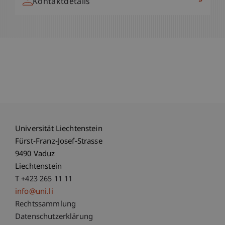
»
Kontaktdetails
Universität Liechtenstein
Fürst-Franz-Josef-Strasse
9490 Vaduz
Liechtenstein
T +423 265 11 11
info@uni.li
Fußzeile Rechtliche Hinweise
Rechtssammlung
Datenschutzerklärung