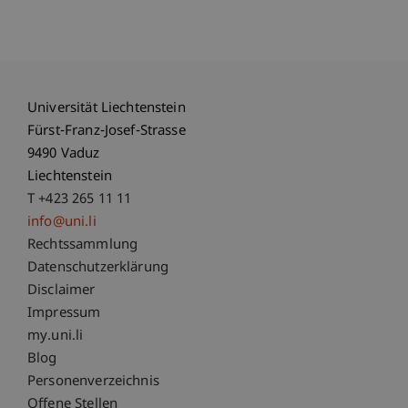
Universität Liechtenstein
Fürst-Franz-Josef-Strasse
9490 Vaduz
Liechtenstein
T +423 265 11 11
info@uni.li
Fußzeile Rechtliche Hinweise
Rechtssammlung
Datenschutzerklärung
Disclaimer
Impressum
Fußzeile Subdomain-Verzeichnis
my.uni.li
Blog
Personenverzeichnis
Offene Stellen