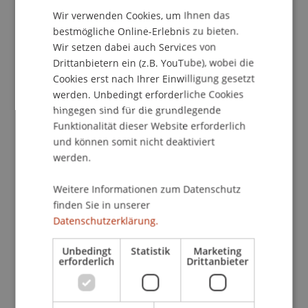
Wir verwenden Cookies, um Ihnen das
ENGLISH
bestmögliche Online-Erlebnis zu bieten.
Dipl. Kff. Nadja Dobler
Wir setzen dabei auch Services von
Studiengangsmanagerin - Bank- und
Drittanbietern ein (z.B. YouTube), wobei die
Finanzmarktrecht
Cookies erst nach Ihrer Einwilligung gesetzt
werden. Unbedingt erforderliche Cookies
hingegen sind für die grundlegende
Tobias
Fitz
MSc
Funktionalität dieser Website erforderlich
Studiengangsmanager - Liechtenstein
und können somit nicht deaktiviert
Undergraduate and Graduate School
werden.
Projektleiter Startup Park -
Liechtenstein Business School
Weitere Informationen zum Datenschutz
finden Sie in unserer
Dipl.-Betr.oec. FH Nadine
Datenschutzerklärung.
Hasler
Unbedingt
Statistik
Marketing
Studiengangsmanagerin -
erforderlich
Drittanbieter
Liechtenstein Undergraduate and
Graduate School