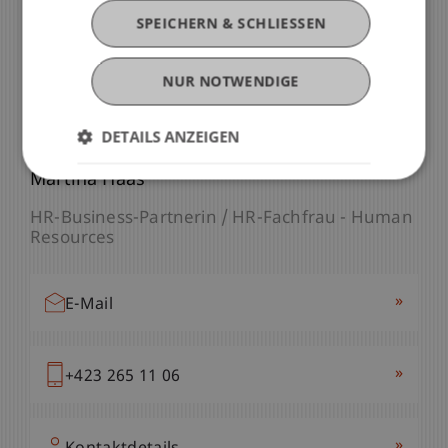
SPEICHERN & SCHLIESSEN
NUR NOTWENDIGE
Noch Fragen?
Ich bin für Sie da
DETAILS ANZEIGEN
Martina Haas
HR-Business-Partnerin / HR-Fachfrau - Human
Resources
»
E-Mail
»
+423 265 11 06
»