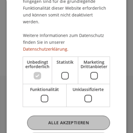
hingegen sind für die grundlegende
und inklusive Sprache wichtig. Sie macht Vielfalt
Funktionalität dieser Website erforderlich
sichtbar und trägt zu einer offenen,
und können somit nicht deaktiviert
wertschätzenden Kommunikationskultur bei.
werden.
Weitere Informationen zum Datenschutz
Sprachleitfaden
finden Sie in unserer
Datenschutzerklärung.
Unbedingt
Statistik
Marketing
erforderlich
Drittanbieter
Funktionalität
Unklassifizierte
ALLE AKZEPTIEREN