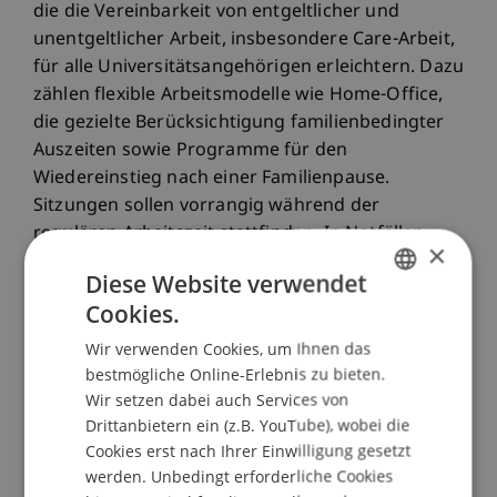
die die Vereinbarkeit von entgeltlicher und
unentgeltlicher Arbeit, insbesondere Care-Arbeit,
für alle Universitätsangehörigen erleichtern. Dazu
zählen flexible Arbeitsmodelle wie Home-Office,
die gezielte Berücksichtigung familienbedingter
Auszeiten sowie Programme für den
Wiedereinstieg nach einer Familienpause.
Sitzungen sollen vorrangig während der
regulären Arbeitszeit stattfinden. In Notfällen
×
unterstützt ein Eltern-Kind-Zimmer die
Diese Website verwendet
kurzfristige Kinderbetreuung am Campus. Auch
Cookies.
ein Stillzimmer ist am Campus vorhanden.
GERMAN
Wir verwenden Cookies, um Ihnen das
ENGLISH
bestmögliche Online-Erlebnis zu bieten.
Gendergerechte Sprache
Wir setzen dabei auch Services von
Drittanbietern ein (z.B. YouTube), wobei die
Sprache prägt unser Denken und unser
Cookies erst nach Ihrer Einwilligung gesetzt
werden. Unbedingt erforderliche Cookies
Miteinander. Deshalb ist uns eine gendergerechte