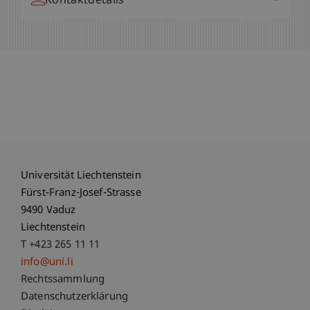
Kontaktdetails
Universität Liechtenstein
Fürst-Franz-Josef-Strasse
9490 Vaduz
Liechtenstein
T +423 265 11 11
info@uni.li
Fußzeile Rechtliche Hinweise
Rechtssammlung
Datenschutzerklärung