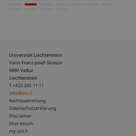
Universität Liechtenstein
Fürst-Franz-Josef-Strasse
9490 Vaduz
Liechtenstein
T +423 265 11 11
info@uni.li
Fußzeile Rechtliche Hinweise
Rechtssammlung
Datenschutzerklärung
Disclaimer
Impressum
Fußzeile Subdomain-Verzeichnis
my.uni.li