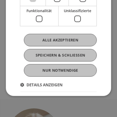
die Semesterrechnung
Funktionalität
Unklassifizierte
Schritt 9 — Informationen zum
Studienstart
ALLE AKZEPTIEREN
Schritt 10 — Vorlage der
SPEICHERN & SCHLIESSEN
beglaubigten Kopien deines
Zeugnisses, Diploms etc.
NUR NOTWENDIGE
DETAILS ANZEIGEN