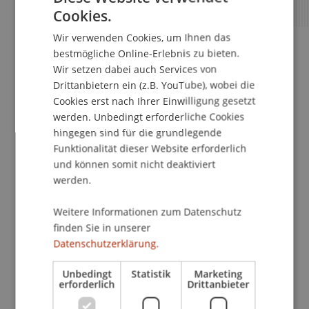
Cookies.
GERMAN
Wir verwenden Cookies, um Ihnen das
ENGLISH
bestmögliche Online-Erlebnis zu bieten.
Jetzt bewerben
Wir setzen dabei auch Services von
Drittanbietern ein (z.B. YouTube), wobei die
Cookies erst nach Ihrer Einwilligung gesetzt
werden. Unbedingt erforderliche Cookies
hingegen sind für die grundlegende
Wie geht es nach Eingang deiner
Funktionalität dieser Website erforderlich
Antragstellung weiter?
und können somit nicht deaktiviert
werden.
Weitere Informationen zum Datenschutz
Schritt 7 — Dein Antrag auf
finden Sie in unserer
Zulassung wird von uns
Datenschutzerklärung.
bearbeitet
Unbedingt
Statistik
Marketing
erforderlich
Drittanbieter
Schritt 8 — Entscheidungen und