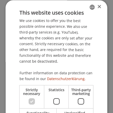
×
This website uses cookies
Downloads / Links
We use cookies to offer you the best
GERMAN
possible online experience. We also use
ENGLISH
third-party services (e.g. YouTube),
Lecturer:
whereby the cookies are only set after your
consent. Strictly necessary cookies, on the
Dr. rer. oec. Jurij-Andrei
Reichenecker
MSc UZH
other hand, are required for the basic
ETH LL.M.
functionality of this website and therefore
School or Professorship:
cannot be deactivated.
Institute for Financial Services
Further information on data protection can
be found in our
Datenschutzerklärung.
CHF 490.- pro Person einschliesslich
Kursunterlagen, Teilnehmerzertifikat und Apéro.
Strictly
Statistics
Third-party
Studierende der Aus- und Weiterbildung der
necessary
marketing
Universität Liechtenstein erhalten einen
reduzierten Preis von CHF 245.-, Mitglieder der
CFA Society Liechtenstein bezahlen CHF 420.-.
Functionality
Unclassified