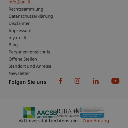
info@uni.li
Fußzeile Rechtliche Hinweise
Rechtssammlung
Datenschutzerklärung
Disclaimer
Impressum
Fußzeile Subdomain-Verzeichnis
my.uni.li
Blog
Personenverzeichnis
Offene Stellen
Standort und Anreise
Newsletter
Folgen Sie uns
© Universität Liechtenstein
Zum Anfang