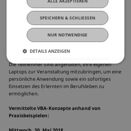
ALLE AKZEPTIEREN
Excel auf.
SPEICHERN & SCHLIESSEN
Die Zielsetzung dieses Kursangebotes liegt darin,
dass jeder Teilnehmer ein Grundverständnis zum
NUR NOTWENDIGE
Erstellen und Interpretieren einer VBA-Routine
entwickelt und diese den Bedürfnissen
entsprechend manipulieren kann.
DETAILS ANZEIGEN
Die Teilnehmer sind angehalten, Ihre eigenen
Laptops zur Veranstaltung mitzubringen, um eine
persönliche Anwendung sowie ein sofortiges
Einsetzen des Erlernten im Berufsleben zu
ermöglichen.
Vermittelte VBA-Konzepte anhand von
Praxisbeispielen:
Mittwoch, 30. Mai 2018