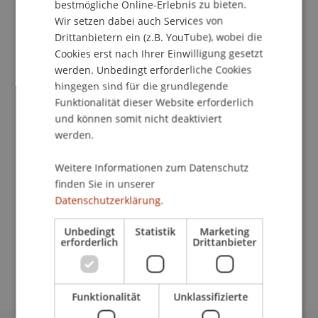
bestmögliche Online-Erlebnis zu bieten.
Wir setzen dabei auch Services von
Drittanbietern ein (z.B. YouTube), wobei die
Cookies erst nach Ihrer Einwilligung gesetzt
Studiengangsmanagerin
werden. Unbedingt erforderliche Cookies
Betriebswirtschaftliche Steuerlehre und
hingegen sind für die grundlegende
Steuerrecht
Funktionalität dieser Website erforderlich
und können somit nicht deaktiviert
Universität Liechtenstein
werden.
Fürst-Franz-Josef-Strasse
Weitere Informationen zum Datenschutz
9490 Vaduz
finden Sie in unserer
Liechtenstein
Datenschutzerklärung.
T. +423 265 11 21
Unbedingt
Statistik
Marketing
sylvia.gruendig@uni.li
erforderlich
Drittanbieter
Funktionalität
Unklassifizierte