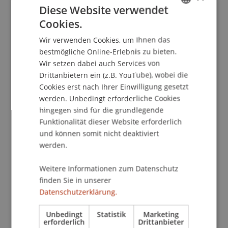
Diese Website verwendet
Cookies.
GERMAN
Wir verwenden Cookies, um Ihnen das
ENGLISH
Veranstaltungsbetreuerin
bestmögliche Online-Erlebnis zu bieten.
Liechtenstein Executive School
Wir setzen dabei auch Services von
Drittanbietern ein (z.B. YouTube), wobei die
Universität Liechtenstein
Cookies erst nach Ihrer Einwilligung gesetzt
Fürst-Franz-Josef-Strasse
werden. Unbedingt erforderliche Cookies
9490 Vaduz
hingegen sind für die grundlegende
Liechtenstein
Funktionalität dieser Website erforderlich
und können somit nicht deaktiviert
T. +423 265 12 25
werden.
christina.hagen@uni.li
Weitere Informationen zum Datenschutz
finden Sie in unserer
Datenschutzerklärung.
Profil
Unbedingt
Statistik
Marketing
erforderlich
Drittanbieter