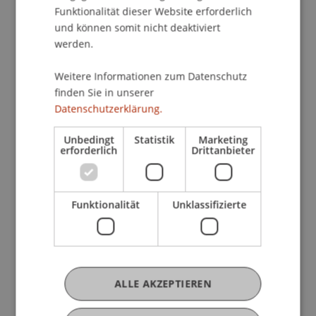
Funktionalität dieser Website erforderlich
Profil
Lehre
Forschung
Projekte
und können somit nicht deaktiviert
werden.
Publikationen
Weitere Informationen zum Datenschutz
finden Sie in unserer
Datenschutzerklärung.
Derzeitige Tätigkeit
Unbedingt
Statistik
Marketing
erforderlich
Drittanbieter
Ausbildung
Funktionalität
Unklassifizierte
Werdegang
ALLE AKZEPTIEREN
Auslandsaufenthalte