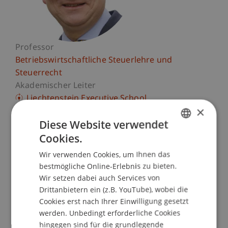
Professor
Betriebswirtschaftliche Steuerlehre und
Steuerrecht
Akademischer Leiter
Liechtenstein Executive School
×
Universität Liechtenstein
Diese Website verwendet
Fürst-Franz-Josef-Strasse
Cookies.
GERMAN
9490 Vaduz
Wir verwenden Cookies, um Ihnen das
ENGLISH
Liechtenstein
bestmögliche Online-Erlebnis zu bieten.
Wir setzen dabei auch Services von
T. +423 265 11 58
Drittanbietern ein (z.B. YouTube), wobei die
martin.wenz@uni.li
Cookies erst nach Ihrer Einwilligung gesetzt
werden. Unbedingt erforderliche Cookies
hingegen sind für die grundlegende