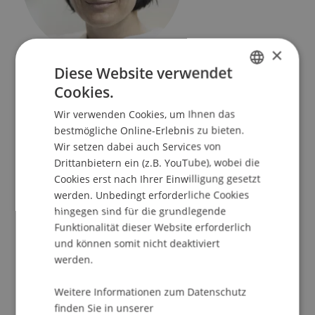
×
Studiengangsmanagerin
Diese Website verwendet
Bank- und Finanzmarktrecht
Cookies.
GERMAN
Wir verwenden Cookies, um Ihnen das
Universität Liechtenstein
ENGLISH
bestmögliche Online-Erlebnis zu bieten.
Fürst-Franz-Josef-Strasse
Wir setzen dabei auch Services von
9490 Vaduz
Drittanbietern ein (z.B. YouTube), wobei die
Liechtenstein
Cookies erst nach Ihrer Einwilligung gesetzt
werden. Unbedingt erforderliche Cookies
T. +423 265 11 98
hingegen sind für die grundlegende
nadja.dobler@uni.li
Funktionalität dieser Website erforderlich
und können somit nicht deaktiviert
werden.
Profil
Forschung
Weitere Informationen zum Datenschutz
finden Sie in unserer