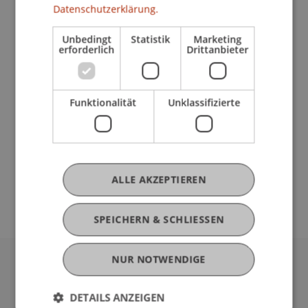
Datenschutzerklärung.
Derzeitige Tätigkeit
Unbedingt
Statistik
Marketing
erforderlich
Drittanbieter
Ausbildung
Funktionalität
Unklassifizierte
Werdegang
ALLE AKZEPTIEREN
SPEICHERN & SCHLIESSEN
NUR NOTWENDIGE
Universität Liechtenstein
Fürst-Franz-Josef-Strasse
DETAILS ANZEIGEN