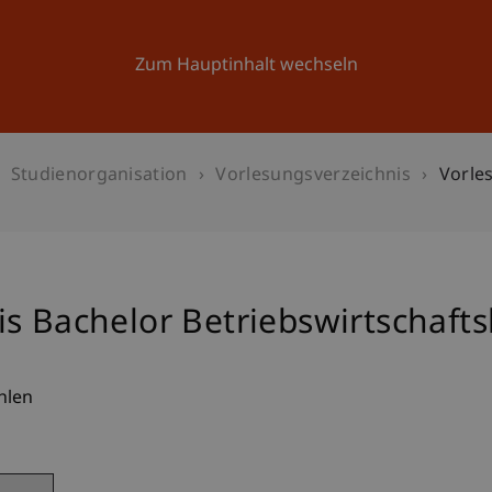
Forschung
Universität
Aktuelles
Zum Hauptinhalt wechseln
Studienorganisation
Vorlesungsverzeichnis
Vorle
s Bachelor Betriebswirtschafts
hlen