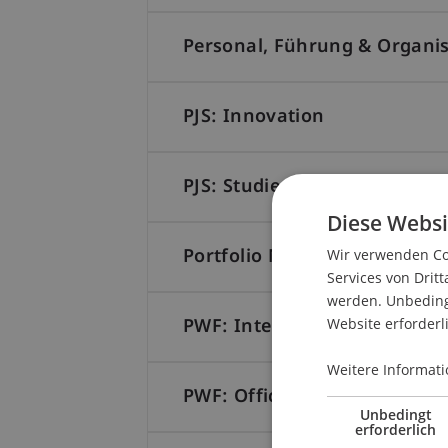
Personal, Führung & Organi
PJS: Innovation
PJS: Studienreise 1
Diese Websi
Wir verwenden Coo
Portfolio Management (VT IF
Services von Dritt
werden. Unbedingt
Website erforderl
PWF: International Accounti
Weitere Informati
PWF: Office Automation
Unbedingt
erforderlich