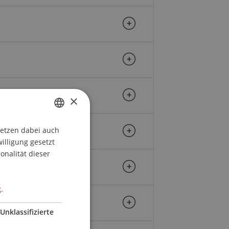
×
setzen dabei auch
GERMAN
willigung gesetzt
ENGLISH
onalität dieser
.
Unklassifizierte