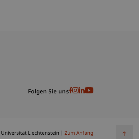
bdomain-Verzeichnis
Folgen Sie uns
 Universität Liechtenstein
Zum Anfang