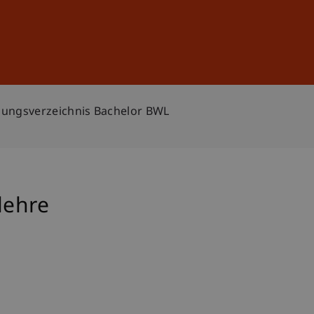
Anmelden
DE
EN
sungsverzeichnis Bachelor BWL
lehre