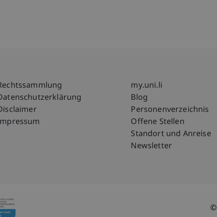
Fußzeile Rechtliche Hinweise
Fußzeile Su
Rechtssammlung
my.uni.li
Datenschutzerklärung
Blog
Disclaimer
Personenverzeichnis
Impressum
Offene Stellen
Standort und Anreise
Newsletter
©