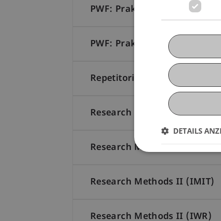
PWF: Praktikum (150 Stunde
PWF: Praktikum (300 Stunde
Repetitorium Mathematik
Research Methods II (IFS)
DETAILS ANZ
Research Methods II (IME)
Research Methods II (IMIT)
Research Methods II (IWR)