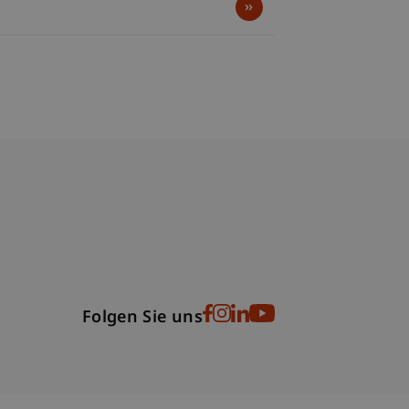
bdomain-Verzeichnis
Folgen Sie uns