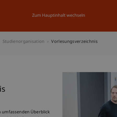
Forschung
Universität
Aktuelles
Zum Hauptinhalt wechseln
Studienorganisation
Vorlesungsverzeichnis
is
en umfassenden Überblick