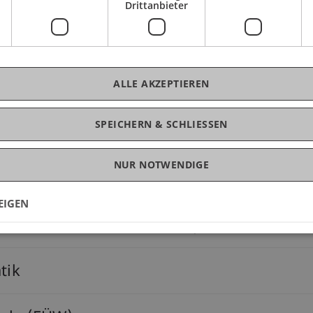
Drittanbieter
ALLE AKZEPTIEREN
tslehre
SPEICHERN & SCHLIESSEN
NUR NOTWENDIGE
EIGEN
 Innovation und Leadership
tik