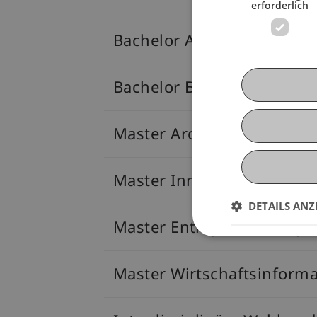
erforderlich
Bachelor Architektur
Bachelor Betriebswirtschaf
Master Architektur
Master Innovative Finance
DETAILS ANZ
Master Entrepreneurship,
Master Wirtschaftsinforma