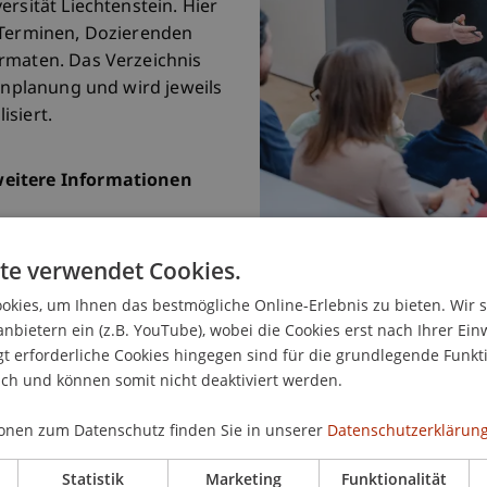
rsität Liechtenstein. Hier
 Terminen, Dozierenden
rmaten. Das Verzeichnis
ienplanung und wird jeweils
isiert.
weitere Informationen
 für Austauschstudierende
te verwendet Cookies.
kies, um Ihnen das bestmögliche Online-Erlebnis zu bieten. Wir 
anbietern ein (z.B. YouTube), wobei die Cookies erst nach Ihrer Ein
 erforderliche Cookies hingegen sind für die grundlegende Funkti
ich und können somit nicht deaktiviert werden.
onen zum Datenschutz finden Sie in unserer
Datenschutzerklärung
Statistik
Marketing
Funktionalität