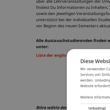
über alle Lehrveranstaltungen der Unive
findest Du Informationen zu Inhalten,
sowie den jeweiligen Veranstaltungsfo
unterstützt bei der individuellen Stud
vor Beginn des neuen Semesters aktual
Alle Austauschstudierenden finden 
unter:
Liste der englischsprachigen Module
Diese Websi
Wir verwenden Coo
Services von Dritt
werden. Unbedingt
Website erforderl
Weitere Informati
Bitte wähle deinen Studiengang
Unbedingt