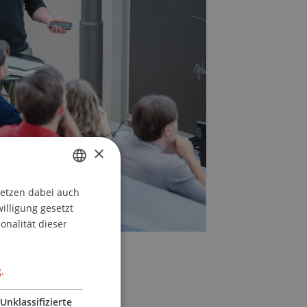
×
setzen dabei auch
GERMAN
willigung gesetzt
ENGLISH
onalität dieser
.
Unklassifizierte