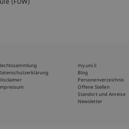
dule (FÜW)
Fußzeile Rechtliche Hinweise
Fußzeile Su
Rechtssammlung
my.uni.li
Datenschutzerklärung
Blog
Disclaimer
Personenverzeichnis
Impressum
Offene Stellen
Standort und Anreise
Newsletter