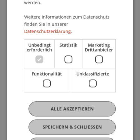
Profil
Lehre
Forschung
Projekte
werden.
Publikationen
Weitere Informationen zum Datenschutz
finden Sie in unserer
Datenschutzerklärung.
Unbedingt
Statistik
Marketing
Derzeitige Tätigkeit
erforderlich
Drittanbieter
Ausbildung
Funktionalität
Unklassifizierte
Werdegang
ALLE AKZEPTIEREN
Mitgliedschaften
SPEICHERN & SCHLIESSEN