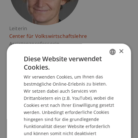
Leiterin
Center für Volkswirtschaftslehre
Assistenzprofessorin
×
Liechtenstein Business School
Diese Website verwendet
Cookies.
Universität Liechtenstein
GERMAN
Fürst-Franz-Josef-Strasse
Wir verwenden Cookies, um Ihnen das
ENGLISH
9490 Vaduz
bestmögliche Online-Erlebnis zu bieten.
Liechtenstein
Wir setzen dabei auch Services von
Drittanbietern ein (z.B. YouTube), wobei die
T. +423 265 11 88
Cookies erst nach Ihrer Einwilligung gesetzt
tanja.kirn@uni.li
werden. Unbedingt erforderliche Cookies
hingegen sind für die grundlegende
Funktionalität dieser Website erforderlich
und können somit nicht deaktiviert