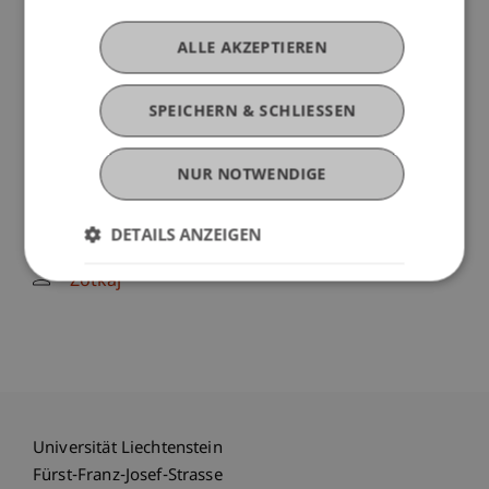
(Vorlesung)
Zotkaj
ALLE AKZEPTIEREN
International Tax Planning of Individuals
(UHNWI) with Wealth Structures
(Modul)
International Tax Planning of Individuals
SPEICHERN & SCHLIESSEN
(UHNWI) with Wealth Structures (Le)
(Vorlesung)
Zotkaj
NUR NOTWENDIGE
International Taxation of Individuals and Legal
Entities
(Modul)
International Taxation of Individuals and Legal
DETAILS ANZEIGEN
Entities (Le)
(Vorlesung)
Zotkaj
Universität Liechtenstein
Fürst-Franz-Josef-Strasse