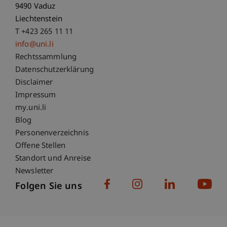
9490 Vaduz
Liechtenstein
T +423 265 11 11
info@uni.li
Fußzeile Rechtliche Hinweise
Rechtssammlung
Datenschutzerklärung
Disclaimer
Impressum
Fußzeile Subdomain-Verzeichnis
my.uni.li
Blog
Personenverzeichnis
Offene Stellen
Standort und Anreise
Newsletter
Folgen Sie uns