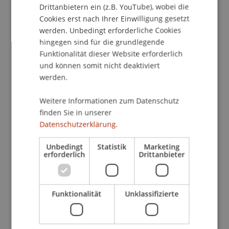
Drittanbietern ein (z.B. YouTube), wobei die
Cookies erst nach Ihrer Einwilligung gesetzt
werden. Unbedingt erforderliche Cookies
Geplant für SS 26
hingegen sind für die grundlegende
(IT) Master's thesis
(Modul)
Funktionalität dieser Website erforderlich
(IT) Thesis Project
(Thesis)
und können somit nicht deaktiviert
werden.
Kirn
Hanke
Kordsachia
Dubiel-Teleszynski
Schadner
Angerer
Stöckl
Benigni
Bartel
Jenni
Salcher
Walch
Urban
Weitere Informationen zum Datenschutz
Hörler
Zafirev
De Nard
Wenz
Zotkaj
finden Sie in unserer
Burtscher
Datenschutzerklärung.
(RT) Master's thesis
(Modul)
(RT) Thesis Project
(Thesis)
Unbedingt
Statistik
Marketing
erforderlich
Drittanbieter
Kirn
Hanke
Kordsachia
Dubiel-Teleszynski
Schadner
Angerer
Stöckl
Benigni
Bartel
Jenni
Salcher
Walch
Urban
Hörler
Zafirev
De Nard
Zotkaj
Funktionalität
Unklassifizierte
International Private Wealth Management
(Modul)
International Private Wealth Management (Le)