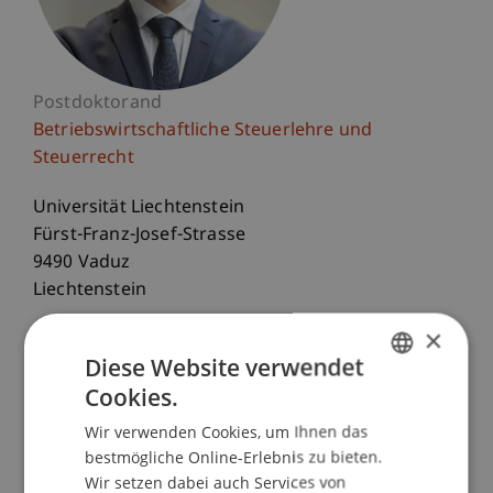
Postdoktorand
Betriebswirtschaftliche Steuerlehre und
Steuerrecht
Universität Liechtenstein
Fürst-Franz-Josef-Strasse
9490 Vaduz
Liechtenstein
×
T. +423 265 11 78
Diese Website verwendet
kasem.zotkaj@uni.li
Cookies.
GERMAN
Wir verwenden Cookies, um Ihnen das
ENGLISH
bestmögliche Online-Erlebnis zu bieten.
Lehre
Forschung
Publikationen
Wir setzen dabei auch Services von