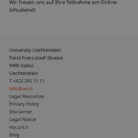
Wir freuen uns auf Ihre Teilnahme am Online-
Infoabend!
University Liechtenstein
Fürst-Franz-Josef-Strasse
9490 Vaduz
Liechtenstein
T +423 265 11 11
info@uni.li
Fußzeile Rechtliche Hinweise
Legal Resources
Privacy Policy
Disclaimer
Legal Notice
Fußzeile Subdomain-Verzeichnis
my.uni.li
Blog