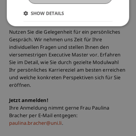
möchten.
SHOW DETAILS
Persönliche und individuelle Beratung
Nutzen Sie die Gelegenheit für ein persönliches
Gespräch. Wir nehmen uns Zeit für Ihre
individuellen Fragen und stellen Ihnen den
viersemestrigen Executive Master vor. Erfahren
Sie im Detail, wie Sie durch gezielte Modulwahl
Ihr persönliches Karriereziel am besten erreichen
und welche konkreten Perspektiven sich für Sie
eröffnen.
Jetzt anmelden!
Ihre Anmeldung nimmt gerne Frau Paulina
Bracher per E-Mail entgegen:
paulina.bracher@uni.li
.