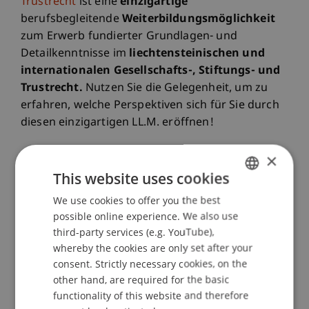
Trustrecht
ist eine
einzigartige
berufsbegleitende
Weiterbildungsmöglichkeit
zum Erwerb fundierter Grundlagen- und
Detailkenntnisse im
liechtensteinischen und
internationalen Gesellschafts-, Stiftungs- und
Trustrecht.
Nutzen Sie die Gelegenheit, um zu
erfahren, welche Perspektiven sich für Sie durch
diesen einzigartigen LL.M. eröffnen!
×
Warum dieser Studiengang besonders ist?
This website uses cookies
Juristische Spezialausbildung
mit Fokus auf
We use cookies to offer you the best
GERMAN
Liechtenstein, die D-A-CH-Region, den
possible online experience. We also use
ENGLISH
angloamerikanischen Rechtskreis sowie
third-party services (e.g. YouTube),
rechtsvergleichendes und europarechtliches
whereby the cookies are only set after your
Wissen
consent. Strictly necessary cookies, on the
Interdisziplinärer Ansatz
, der zur
other hand, are required for the basic
grenzüberschreitenden Rechtsberatung
functionality of this website and therefore