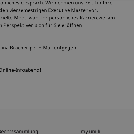
sönliches Gespräch. Wir nehmen uns Zeit für Ihre
 den viersemestrigen Executive Master vor.
ezielte Modulwahl Ihr persönliches Karriereziel am
 Perspektiven sich für Sie eröffnen.
ina Bracher per E-Mail entgegen:
 Online-Infoabend!
Fußzeile Rechtliche Hinweise
Fußzeile Su
Rechtssammlung
my.uni.li