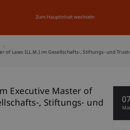
Forschung
Universität
Aktuelles
Zum Hauptinhalt wechseln
n
 of Laws (LL.M.) im Gesellschafts-, Stiftungs- und Trust
m Executive Master of
0
lschafts-, Stiftungs- und
Ma