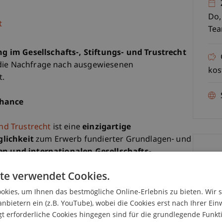
Do,
t
Te
 im Gesellschafts-, Stiftungs- und Trustrecht
 die Nachfrage nach ausgewiesenen
kos
t.
chance
und Trustrecht
ist eine
einzigartige
lichkeit
zum Erwerb fundierter Grundlagen- und
en und internationalen Gesellschafts-,
K
die Gelegenheit, um zu erfahren, welche
te verwendet Cookies.
einzigartigen LL.M. eröffnen!
Pa
kies, um Ihnen das bestmögliche Online-Erlebnis zu bieten. Wir 
 ist?
anbietern ein (z.B. YouTube), wobei die Cookies erst nach Ihrer Ein
 erforderliche Cookies hingegen sind für die grundlegende Funkti