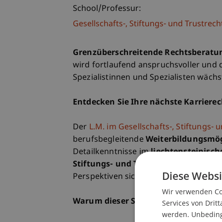
School/Professur:
Gesellschafts-, Stiftungs- und Trustrech
Grenzüberschreitende Rechtsberatung
wird fortlaufend anspruchsvoller und
Spezialistinnen und Spezialisten wächs
Entdecken Sie Ihre nächste Karriere
Der
L.M. im Gesellschafts-, Stiftungs- 
berufsbegleitende
Weiterbildungsmög
Detailkenntnisse im
liechtensteinisch
Stiftungs- und Trustrecht.
Nutzen Sie 
Diese Websi
Perspektiven sich für Sie durch diesen 
Wir verwenden Coo
Warum dieser Studiengang besonders
Services von Dritt
werden. Unbedingt