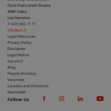
Fürst-Franz-Josef-Strasse
9490 Vaduz
Liechtenstein
T +423 265 11 11
info@uni.li
Fußzeile Rechtliche Hinweise
Legal Resources
Privacy Policy
Disclaimer
Legal Notice
Fußzeile Subdomain-Verzeichnis
my.uni.li
Blog
People Directory
Vacancies
Location and Directions
Newsletter
Follow Us