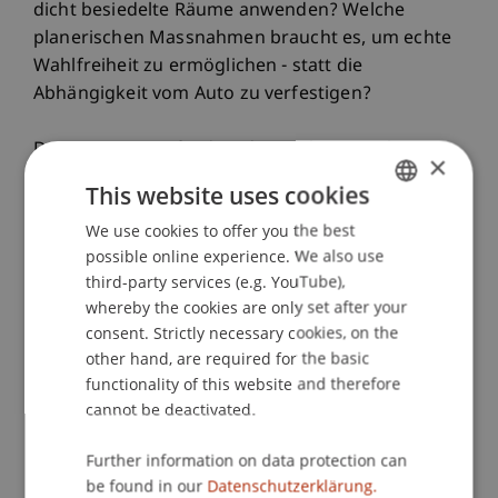
dicht besiedelte Räume anwenden? Welche
planerischen Massnahmen braucht es, um echte
Wahlfreiheit zu ermöglichen - statt die
Abhängigkeit vom Auto zu verfestigen?
Das Symposium fördert den Dialog zwischen
×
Wissenschaft und Praxis - und will neue,
This website uses cookies
evidenzbasierte Impulse für eine gerechtere
We use cookies to offer you the best
GERMAN
Mobilität in Zeiten sozialer, ökologischer und
possible online experience. We also use
räumlicher Ungleichheit setzen. Beiträge aus
ENGLISH
third-party services (e.g. YouTube),
Forschung, Planung und Lehre geben Einblicke in
whereby the cookies are only set after your
aktuelle Studien zur Nutzungsmischung,
consent. Strictly necessary cookies, on the
diskutieren neue Modelle vernetzter
other hand, are required for the basic
Siedlungsstrukturen und beleuchten kritisch die
functionality of this website and therefore
bestehende Raum- und Verkehrspolitik. Die
cannot be deactivated.
Veranstaltung findet im Rahmen eines
Forschungsprojekts zur Vitalität von Siedlungen
Further information on data protection can
im Agglomerationsraum-Werdenberg-
be found in our
Datenschutzerklärung.