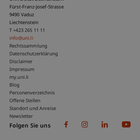
Fürst-Franz-Josef-Strasse
9490 Vaduz
Liechtenstein
T +423 265 11 11
info@uni.li
Fußzeile Rechtliche Hinweise
Rechtssammlung
Datenschutzerklärung
Disclaimer
Impressum
Fußzeile Subdomain-Verzeichnis
my.uni.li
Blog
Personenverzeichnis
Offene Stellen
Standort und Anreise
Newsletter
Folgen Sie uns