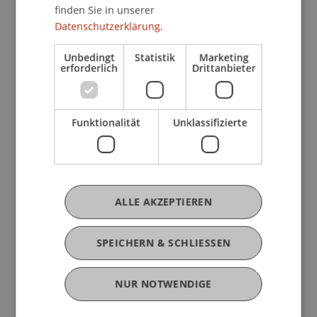
Liechtenstein statt und richtet sich an alle, die
finden Sie in unserer
sich für eine zukunftsfähige Gestaltung urbaner
Datenschutzerklärung.
Landschaften interessieren.
Unbedingt
Statistik
Marketing
erforderlich
Drittanbieter
Die Teilnahme ist kostenlos - wir freuen uns über
Ihre Anmeldung, damit wir besser planen können.
Funktionalität
Unklassifizierte
Programm
09:00 Eintreffen und Kaffee
ALLE AKZEPTIEREN
09:30 Begrüssung und Einführung
Michael Wagner, Universität Liechtenstein
SPEICHERN & SCHLIESSEN
10:00 Keynote
Stadtentwicklung und Mobilität
NUR NOTWENDIGE
Kees Christiaanse, ETH Zürich