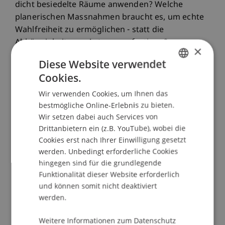
dicht besiedelte Räume anwenden? Welche
planerischen Massnahmen braucht es, um echte
Wahlfreiheit zu ermöglichen - statt die
Abhängigkeit vom Auto zu verfestigen?
×
Diese Website verwendet
Das Symposium fördert den Dialog zwischen
Cookies.
GERMAN
Wissenschaft und Praxis - und will neue,
evidenzbasierte Impulse für eine gerechtere
Wir verwenden Cookies, um Ihnen das
ENGLISH
bestmögliche Online-Erlebnis zu bieten.
Mobilität in Zeiten sozialer, ökologischer und
Wir setzen dabei auch Services von
räumlicher Ungleichheit setzen. Beiträge aus
Drittanbietern ein (z.B. YouTube), wobei die
Forschung, Planung und Lehre geben Einblicke in
Cookies erst nach Ihrer Einwilligung gesetzt
aktuelle Studien zur Nutzungsmischung,
werden. Unbedingt erforderliche Cookies
diskutieren neue Modelle vernetzter
hingegen sind für die grundlegende
Siedlungsstrukturen und beleuchten kritisch die
Funktionalität dieser Website erforderlich
bestehende Raum- und Verkehrspolitik. Die
und können somit nicht deaktiviert
Veranstaltung findet im Rahmen eines
werden.
Forschungsprojekts zur Vitalität von Siedlungen
im Agglomerationsraum-Werdenberg-
Weitere Informationen zum Datenschutz