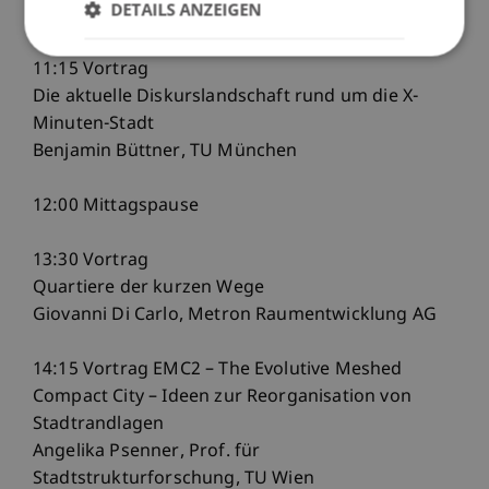
DETAILS ANZEIGEN
10:45 Kaffeepause
11:15 Vortrag
Die aktuelle Diskurslandschaft rund um die X-
Minuten-Stadt
Benjamin Büttner, TU München
12:00 Mittagspause
13:30 Vortrag
Quartiere der kurzen Wege
Giovanni Di Carlo, Metron Raumentwicklung AG
14:15 Vortrag EMC2 – The Evolutive Meshed
Compact City – Ideen zur Reorganisation von
Stadtrandlagen
Angelika Psenner, Prof. für
Stadtstrukturforschung, TU Wien