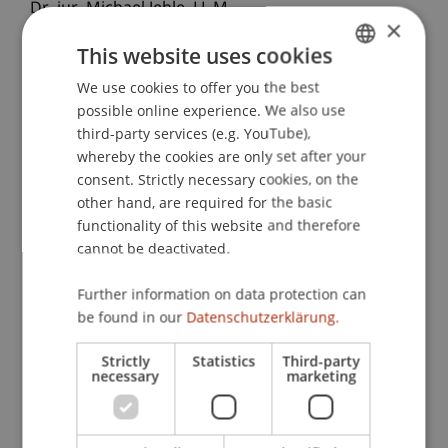
Dr. iur. Michael
Jehle
LL.M.
×
Diana Kind
Univ.-Prof. Dr. iur. Christian Koller
This website uses cookies
Dr. Anke Merki
We use cookies to offer you the best
GERMAN
PD Dr. iur. Yannick Minnig
possible online experience. We also use
Adrian Rufener
ENGLISH
third-party services (e.g. YouTube),
Dr. Dieter Santner
MLaw Matthias Schmidle
whereby the cookies are only set after your
Dr. iur. Robert Schneider
consent. Strictly necessary cookies, on the
Univ.-Prof. i.R. Dr. Hubertus Schumacher
other hand, are required for the basic
Dr. Hermann Schöpf
functionality of this website and therefore
Dr. iur. Martin Vogt
cannot be deactivated.
Dr. iur. Manuel
Walser
LL.M.
Dr. iur. Tobias Michael Wille
Further information on data protection can
be found in our
Datenschutzerklärung.
School or Professorship:
Chair of Company, Foundation and Trust Law
Strictly
Statistics
Third-party
necessary
marketing
Die Kursgebühr für die Module 1 bis 4 (12
Vorlesungstage mit insgesamt ca. 96
Anwesenheitslektionen à 45 Minuten) beträgt