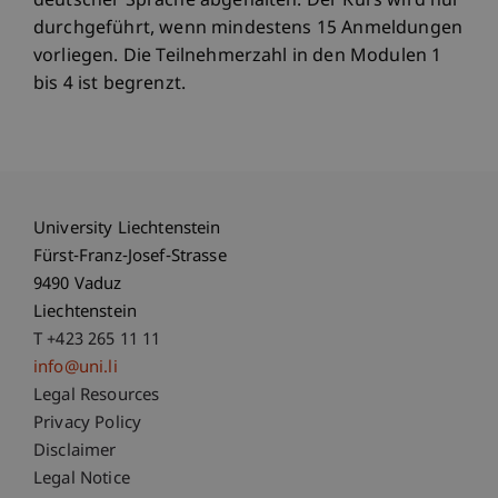
deutscher Sprache abgehalten. Der Kurs wird nur
durchgeführt, wenn mindestens 15 Anmeldungen
vorliegen. Die Teilnehmerzahl in den Modulen 1
bis 4 ist begrenzt.
University Liechtenstein
Fürst-Franz-Josef-Strasse
9490 Vaduz
Liechtenstein
T +423 265 11 11
info@uni.li
Fußzeile Rechtliche Hinweise
Legal Resources
Privacy Policy
Disclaimer
Legal Notice