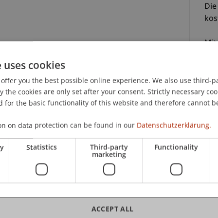
Die
kos
Mit
erh
e uses cookies
king and Financial Management
Reg
offer you the best possible online experience. We also use third-par
the cookies are only set after your consent. Strictly necessary coo
Die
s.
 for the basic functionality of this website and therefore cannot b
Ihr
Pas
 Sie einen Zoom Registrierungslink.
on on data protection can be found in our
Datenschutzerklärung.
ges
Reg
em persönlichen Zugangslink und Passwort wird
ry
Statistics
Third-party
Functionality
erh
marketing
he Sie bei der Zoom-Registrierung angeben.
Stu
ne Stunde vor dem Webinar eine Erinnerung von
Eri
Bei
rs Kaiser
bzw. an
Anna-Maria Meyer
.
ACCEPT ALL
Lar