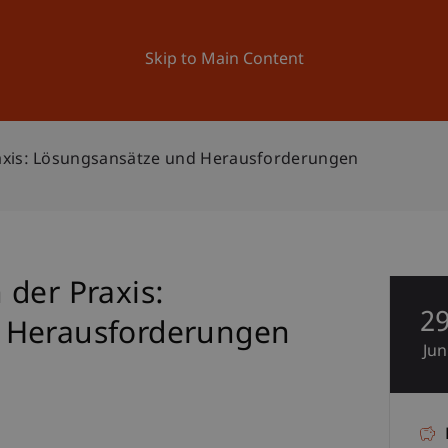
ation
Research
University
News and Events
Skip to Main Content
axis: Lösungsansätze und Herausforderungen
der Praxis:
2
 Herausforderungen
Jun