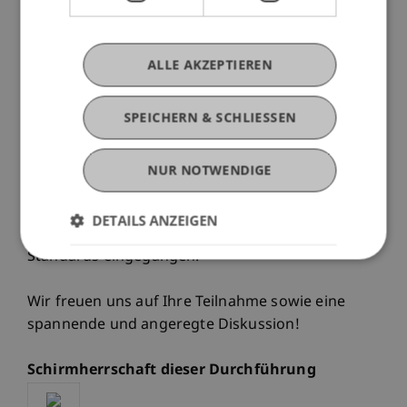
sowie mit Blick auf Kriterien zur Beurteilung von
Nachhaltigkeit (Qualitätssicherung &
Mindestanforderungen) beleuchtet. Es stellt sich
ALLE AKZEPTIEREN
die Frage, ob der Anstieg an ESG Daten und
allgemeinen Nachhaltigkeitsinformationen
SPEICHERN & SCHLIESSEN
tatsächlich mehr Transparenz schafft und
Informationsasymmetrien reduziert oder
gegenteilige Effekte in Form einer zunehmenden
NUR NOTWENDIGE
Verwirrung und Verunsicherung mit sich bringt.
Einhergehend wird auch auf die Rolle von
DETAILS ANZEIGEN
nachhaltigkeitsbezogenen Qualitätssiegeln und
Standards eingegangen.
Wir freuen uns auf Ihre Teilnahme sowie eine
spannende und angeregte Diskussion!
Schirmherrschaft dieser Durchführung