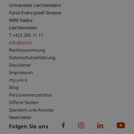
Universität Liechtenstein
Fürst-Franz-Josef-Strasse
9490 Vaduz
Liechtenstein
T +423 265 11 11
info@uni.li
Fußzeile Rechtliche Hinweise
Rechtssammlung
Datenschutzerklärung
Disclaimer
Impressum
Fußzeile Subdomain-Verzeichnis
my.uni.li
Blog
Personenverzeichnis
Offene Stellen
Standort und Anreise
Newsletter
Folgen Sie uns