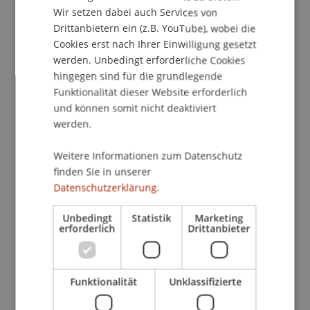
Investoren, des privaten Sektors und von
Wir setzen dabei auch Services von
politischen Entscheidungsträgern in einem Forum
Drittanbietern ein (z.B. YouTube), wobei die
zu bündeln und eine gesamtheitliche Diskussion
Cookies erst nach Ihrer Einwilligung gesetzt
bezüglich einer nachhaltigen Entwicklung
werden. Unbedingt erforderliche Cookies
anzuregen.
hingegen sind für die grundlegende
Funktionalität dieser Website erforderlich
In dieser Durchführung liegt der Fokus konkret
und können somit nicht deaktiviert
werden.
auf den Lösungsansätzen und
Herausforderungen in der praktischen
Weitere Informationen zum Datenschutz
Umsetzung von ESG-Strategien. Dabei wird
finden Sie in unserer
primär auf Aktien und Obligationen eingegangen
Datenschutzerklärung.
und die Umsetzung einer "nachhaltigen"
Investitionsstrategie diskutiert. Im Rahmen
Unbedingt
Statistik
Marketing
erforderlich
Drittanbieter
dessen wird auf die sich ändernden
Kundenbedürfnisse und regulatorischen
Rahmenbedingungen eingegangen. Die
steigende Gefahr von Greenwashing wird im
Funktionalität
Unklassifizierte
Kontext der EU-Offenlegungsverordnung (SFDR)