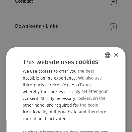
Contact
Downloads / Links
Lecturers:
×
This website uses cookies
Lic. rer. pol. Esther Aggeler-Müller
Denise Becker
We use cookies to offer you the best
GERMAN
Dr. Sylvia Susanna Freygner
possible online experience. We also use
Dr. iur. Siegfried
Herzog
LL.M.
ENGLISH
third-party services (e.g. YouTube),
Mag. iur. Bettina Kern
whereby the cookies are only set after your
Bernd
Lochner
M.B.L. (HSG) / LL.M. (UFL)
consent. Strictly necessary cookies, on the
Mag. Peter Mazzurana
Mag. Lukas Oberhammer
other hand, are required for the basic
Dr. Stephan
Ochsner
LL.M.
functionality of this website and therefore
Lic. iur. Dorothea Rohlfing
cannot be deactivated.
Christian Wolf