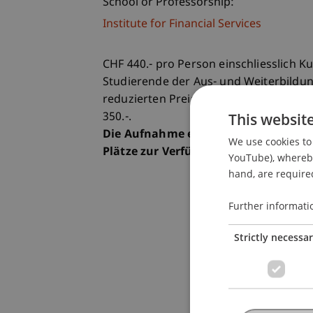
School or Professorship:
Institute for Financial Services
CHF 440.- pro Person einschliesslich K
Studierende der Aus- und Weiterbildung
reduzierten Preis von 220.- CHF, Mitgl
This websit
350.-.
Die Aufnahme erfolgt in der Reihenf
We use cookies to 
Plätze zur Verfügung.
YouTube), whereby 
hand, are required
Further informati
Strictly necessa