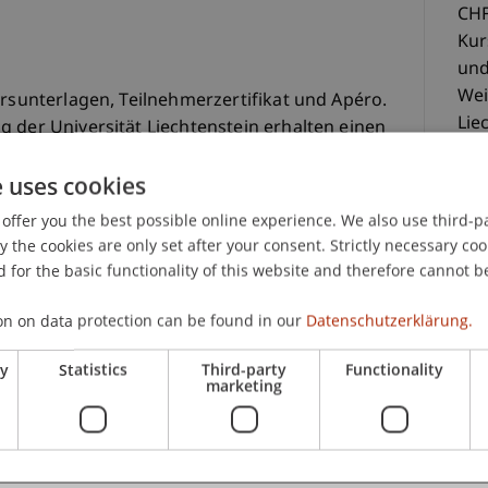
CHF
Kur
und
Wei
ursunterlagen, Teilnehmerzertifikat und Apéro.
Lie
 der Universität Liechtenstein erhalten einen
red
ieder der CFA Society Liechtenstein bezahlen CHF
Mit
e uses cookies
Lie
olge der Anmeldung. Es stehen maximal 15
offer you the best possible online experience. We also use third-par
Die
the cookies are only set after your consent. Strictly necessary coo
Rei
 for the basic functionality of this website and therefore cannot b
ste
Ver
on on data protection can be found in our
Datenschutzerklärung.
ry
Statistics
Third-party
Functionality
marketing