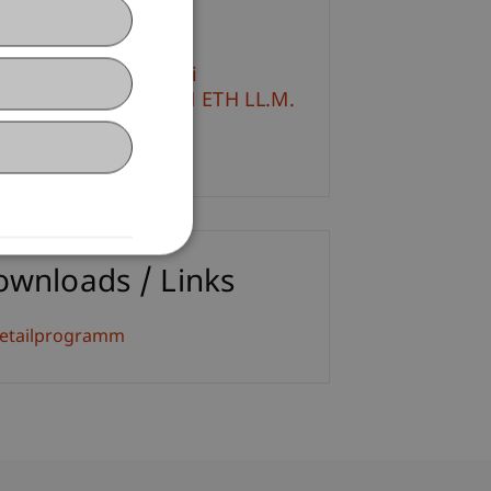
ontact
 rer. oec. Jurij-Andrei
ichenecker
MSc UZH ETH LL.M.
Email
ownloads / Links
etailprogramm