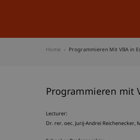
Studies
Professional Educ
Home
Programmieren Mit VBA in E
Programmieren mit V
Lecturer:
Dr. rer. oec. Jurij-Andrei
Reichenecker
M