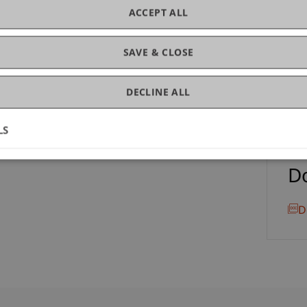
C
ACCEPT ALL
Dr.
SAVE & CLOSE
Re
DECLINE ALL
LS
D
D