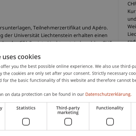
CHF
Kur
und
Wei
ursunterlagen, Teilnehmerzertifikat und Apéro.
Lie
 der Universität Liechtenstein erhalten einen
red
ieder der CFA Society Liechtenstein bezahlen CHF
Mit
e uses cookies
Lie
olge der Anmeldung. Es stehen maximal 15
Die
offer you the best possible online experience. We also use third-par
Rei
the cookies are only set after your consent. Strictly necessary coo
 for the basic functionality of this website and therefore cannot b
ste
Ver
on on data protection can be found in our
Datenschutzerklärung.
ry
Statistics
Third-party
Functionality
marketing