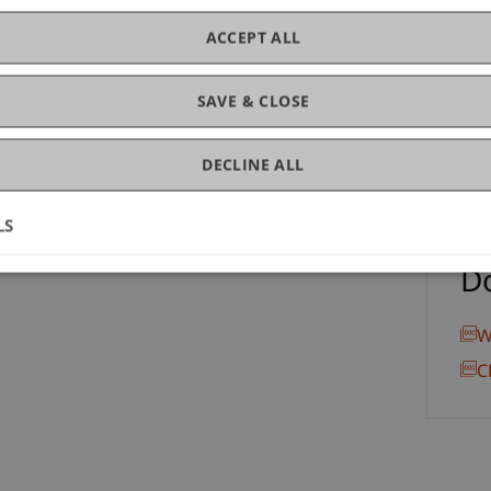
C
ACCEPT ALL
Dr.
Re
SAVE & CLOSE
DECLINE ALL
LS
D
W
C