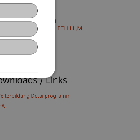
ontact
 rer. oec. Jurij-Andrei
ichenecker
MSc UZH ETH LL.M.
Email
ownloads / Links
eiterbildung Detailprogramm
FA