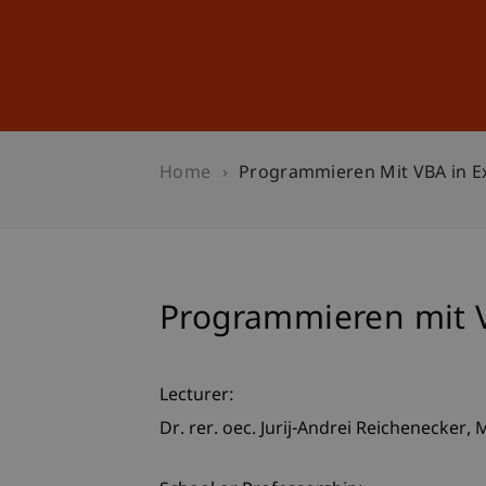
Studies
Professional Educ
Home
Programmieren Mit VBA in E
Programmieren mit V
Lecturer:
Dr. rer. oec. Jurij-Andrei
Reichenecker
M