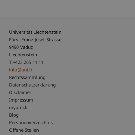
Universität Liechtenstein
Fürst-Franz-Josef-Strasse
9490 Vaduz
Liechtenstein
T +423 265 11 11
info@uni.li
Fußzeile Rechtliche Hinweise
Rechtssammlung
Datenschutzerklärung
Disclaimer
Impressum
Fußzeile Subdomain-Verzeichnis
my.uni.li
Blog
Personenverzeichnis
Offene Stellen