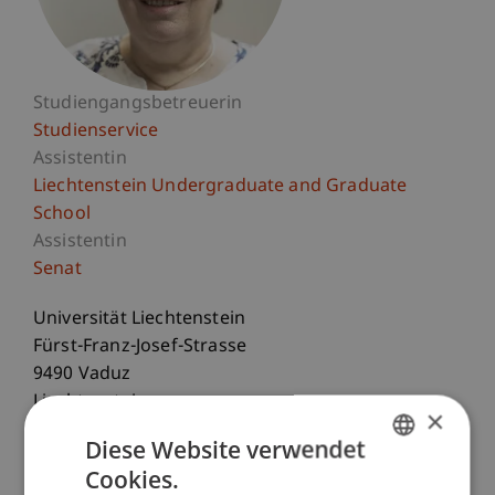
Studiengangsbetreuerin
Studienservice
Assistentin
Liechtenstein Undergraduate and Graduate
School
Assistentin
Senat
Universität Liechtenstein
Fürst-Franz-Josef-Strasse
9490 Vaduz
Liechtenstein
×
Diese Website verwendet
T. +423 265 11 38
Cookies.
kirsten.steinhofer@uni.li
GERMAN