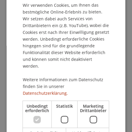
Wir verwenden Cookies, um Ihnen das
ENGLISH
bestmögliche Online-Erlebnis zu bieten.
Wir setzen dabei auch Services von
Forschung
Drittanbietern ein (z.B. YouTube), wobei die
Cookies erst nach Ihrer Einwilligung gesetzt
werden. Unbedingt erforderliche Cookies
hingegen sind für die grundlegende
Demokratie in der akademischen Lehre
Funktionalität dieser Website erforderlich
IBH-Positionen
und können somit nicht deaktiviert
Februar 2018 bis August 2019 (abgeschlossen)
werden.
Der Entwurf akademischer Curricula wird unter
den Rahmenbedingungen von Bologna durch
unterschiedliche Kriterien (learning outcomes,
Weitere Informationen zum Datenschutz
Modularisierung, europäische Richtlinien u.a.m.)
finden Sie in unserer
bestimmt. Die ...
Weitere
Datenschutzerklärung.
SWETLANA - Seamless writing expanding
technologies to support thesis writing
Unbedingt
Statistik
Marketing
erforderlich
Drittanbieter
IBH-Förderprojekt
Oktober 2017 bis Dezember 2019 (abgeschlossen)
Thesis Writer - Get your thesis
done!Wissenschaftliche Abschlussarbeiten sind