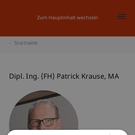
Zum Hauptinhalt wechseln
Startseite
Dipl. Ing. (FH) Patrick
Krause
MA