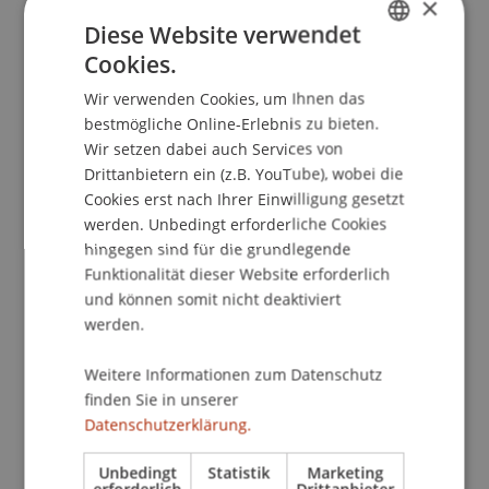
×
Diese Website verwendet
Cookies.
GERMAN
Wir verwenden Cookies, um Ihnen das
Studiengangsmanager
ENGLISH
bestmögliche Online-Erlebnis zu bieten.
Liechtenstein Undergraduate and Graduate
Wir setzen dabei auch Services von
School
Drittanbietern ein (z.B. YouTube), wobei die
Cookies erst nach Ihrer Einwilligung gesetzt
Universität Liechtenstein
werden. Unbedingt erforderliche Cookies
Fürst-Franz-Josef-Strasse
hingegen sind für die grundlegende
9490 Vaduz
Funktionalität dieser Website erforderlich
Liechtenstein
und können somit nicht deaktiviert
werden.
T. +423 265 11 84
patrick.krause@uni.li
Weitere Informationen zum Datenschutz
finden Sie in unserer
Datenschutzerklärung.
Profil
Lehre
Unbedingt
Statistik
Marketing